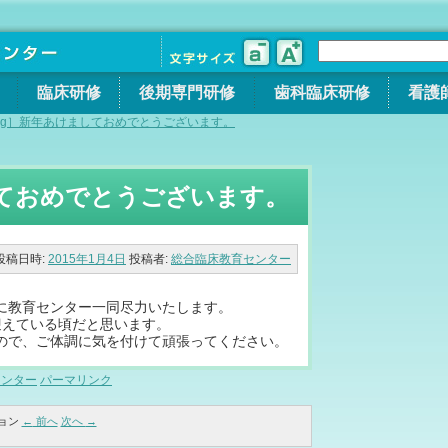
臨床研修
後期専門研修
歯科臨床研修
看護
log］新年あけましておめでとうございます。
しておめでとうございます。
投稿日時:
2015年1月4日
投稿者:
総合臨床教育センター
に教育センター一同尽力いたします。
迎えている頃だと思います。
ので、ご体調に気を付けて頑張ってください。
センター
パーマリンク
ョン
←
前へ
次へ
→