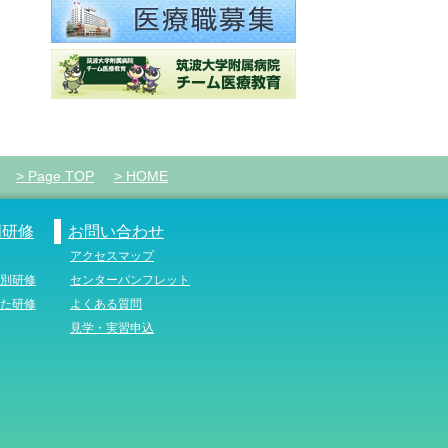
> Page TOP
> HOME
門研修
お問い合わせ
アクセスマップ
別研修
センターパンフレット
た研修
よくある質問
見学・実習申込