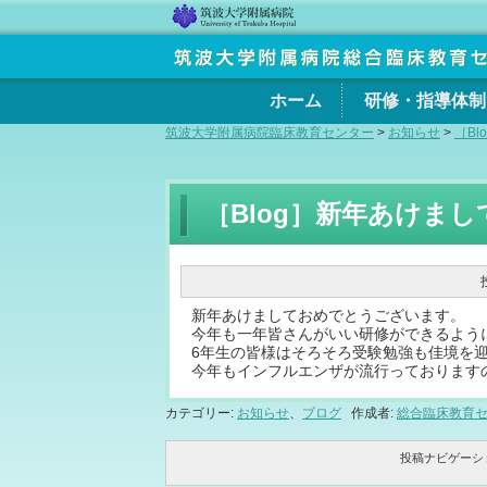
ホーム
研修・指導体制
筑波大学附属病院臨床教育センター
>
お知らせ
>
［B
［Blog］新年あけま
新年あけましておめでとうございます。
今年も一年皆さんがいい研修ができるよう
6年生の皆様はそろそろ受験勉強も佳境を
今年もインフルエンザが流行っております
カテゴリー:
お知らせ
、
ブログ
作成者:
総合臨床教育
投稿ナビゲーシ