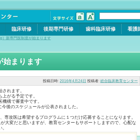
臨床研修
後期専門研修
歯科臨床研修
看護
log］新専門医制度が始まります
度が始まります
投稿日時:
2016年4月24日
投稿者:
総合臨床教育センター
始されます。
ち上がる予定です。
医機構で審査中です。
日に今後のスケジュールが公表されました。
なり、専攻医は希望するプログラムに１つだけ応募することになります。
集が大変だと思いますが、教育センターもサポートしますので、心配な
い。