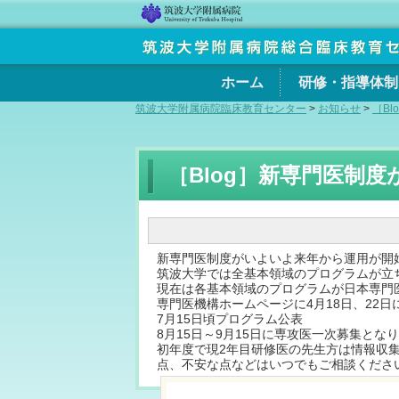
ホーム
研修・指導体制
筑波大学附属病院臨床教育センター
>
お知らせ
>
［B
［Blog］新専門医制
新専門医制度がいよいよ来年から運用が開
筑波大学では全基本領域のプログラムが立
現在は各基本領域のプログラムが日本専門
専門医機構ホームページに4月18日、22
7月15日頃プログラム公表
8月15日～9月15日に専攻医一次募集と
初年度で現2年目研修医の先生方は情報収
点、不安な点などはいつでもご相談くださ