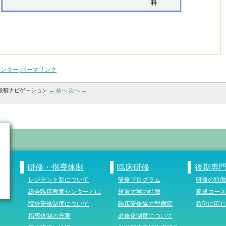
センター
パーマリンク
投稿ナビゲーション
←
前へ
次へ
→
研修・指導体制
臨床研修
後期専
レジデント制について
研修プログラム
研修の特徴
総合臨床教育センターとは
筑波大学の特徴
養成コース
院外研修制度について
臨床研修協力型病院
希望に応じ
指導体制の充実
必修化制度について