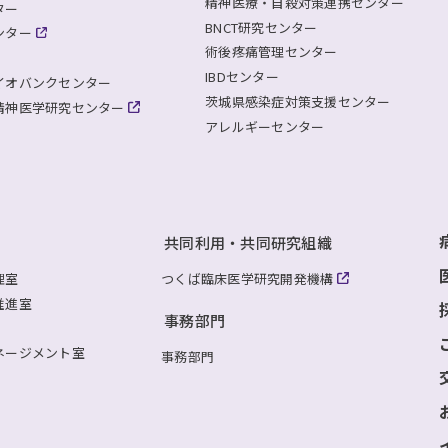
精神医療・自殺対策連携センター
ター
BNCT研究センター
ンター
術後疼痛管理センター
IBDセンター
イオバンクセンター
茨城県感染症対策支援センター
精神医学研究センター
アレルギーセンター
共同利用・共同研究組織
理室
つくば臨床医学研究開発機構
推進室
事務部門
ネージメント室
事務部門