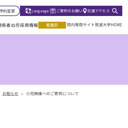
診予約変更
Language
ご寄附のお願い
交通アクセス
院内専用サイト
筑波大学HOME
関係者の方
採用情報
看護部
お知らせ
小児病棟へのご寄附について