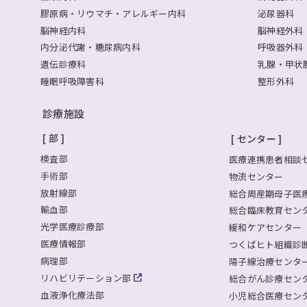
膠原病・リウマチ・アレルギー内科
泌尿器科
脳神経内科
脳神経外科
内分泌代謝・糖尿病内科
呼吸器外科
遺伝診療科
乳腺・甲状
睡眠呼吸障害科
整形外科
診療施設
部
センター
検査部
医療連携患者相談
手術部
物流センター
放射線部
総合周産期母子医
輸血部
総合臨床教育セン
光学医療診療部
緩和ケアセンター
医療情報部
つくばヒト組織診断セ
病理部
陽子線治療センタ
リハビリテーション部
総合がん診療セン
血液浄化療法部
小児総合医療セン