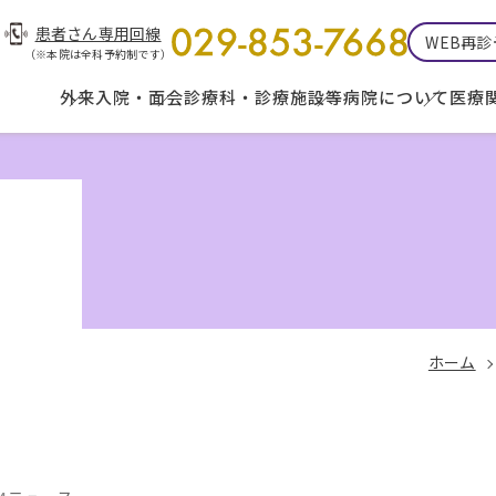
患者さん専用回線
WEB再
（※本院は全科予約制です）
外来
入院・面会
診療科・診療施設等
病院について
医療
ホーム