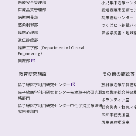
医療安全管理部
小児集中治療セン
医療品質管理部
認知症疾患医療セ
病態栄養部
病床管理センター
感染制御部
つくばヒト組織バ
臨床心理部
茨城県災害・地域
遺伝診療部
臨床工学部（Department of Clinical
Engineering）
国際部
教育研究施設
その他の施設等
陽子線医学利用研究センター
放射線治療品質管
陽子線医学利用研究センター
先端粒子線研究戦
国際戦略総合特区
略部門
ボランティア室
陽子線医学利用研究センター
中性子捕捉療法研
総合災害・救急マ
究開発部門
医師事務支援室
再生医療推進室