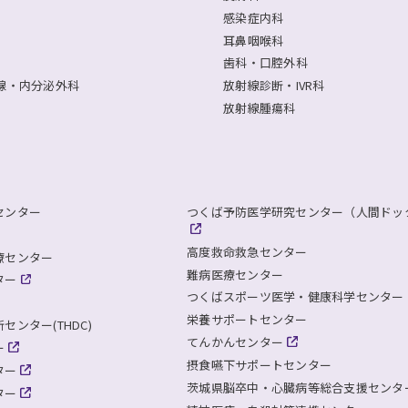
感染症内科
耳鼻咽喉科
歯科・口腔外科
腺・内分泌外科
放射線診断・IVR科
放射線腫瘍科
センター
つくば予防医学研究センター（人間ドッ
高度救命救急センター
療センター
難病医療センター
ター
つくばスポーツ医学・健康科学センター
栄養サポートセンター
ンター(THDC)
てんかんセンター
ー
摂食嚥下サポートセンター
ター
茨城県脳卒中・心臓病等総合支援センタ
ター