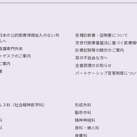
日本の公的医療保険加入のない外
各種診断書・証明書について
んへ
次世代医療基盤法に基づく医療情
看護専門外来
診療記録等の開示のご案内
トデスクのご案内
耳の不自由な方へ
ご案内
全面禁煙のお知らせ
援
パートナーシップ宣誓制度につい
ルス科（社会精神医学科）
形成外科
脳卒中科
科
精神神経科
科
産科・婦人科
皮膚科