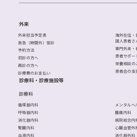
外来
外来担当予定表
海外在住・
国人患者さ
救急（時間外）受診
専門外来・
予約方法
患者サポー
初診の方へ
栄養相談の
再診の方へ
患者会の支
診療費のお支払い
診療科・診療施設等
診療科
循環器内科
メンタルヘ
呼吸器内科
腫瘍内科
消化器内科
病院総合内
腎臓内科
心臓血管外
血液内科
消化器外科