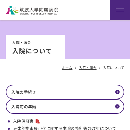
患者さん専用回線
（※本院は全科予約制です）
WEB再診予約変更
院内専
筑波大
看
用サイ
学
Language
護
入院・面会
ト
HOME
部
入院について
ホーム
入院・面会
入院について
入院の手続き
入院前の準備
入院保証書
身体的拘束最小化に関する本院の指針等の改訂について