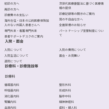
初診の方へ
次世代医療基盤法に基づく医療情
報の提供
再診の方へ
診療記録等の開示のご案内
診療費のお支払い
耳の不自由な方へ
海外在住・日本の公的医療保険加
入のない外国人患者さんへ
全面禁煙のお知らせ
専門外来・看護専門外来
パートナーシップ宣誓制度につい
て
患者サポートデスクのご案内
入院・面会
入院について
入院の費用について
入院生活について
面会・お見舞い
退院について
診療科・診療施設等
診療科
循環器内科
整形外科
呼吸器内科
形成外科
消化器内科
脳卒中科
腎臓内科
精神神経科
血液内科
産科・婦人科