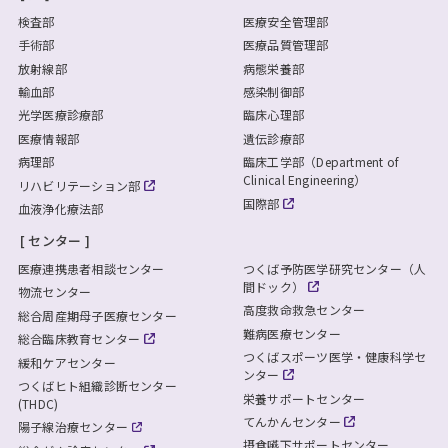
検査部
医療安全管理部
手術部
医療品質管理部
放射線部
病態栄養部
輸血部
感染制御部
光学医療診療部
臨床心理部
医療情報部
遺伝診療部
病理部
臨床工学部（Department of
Clinical Engineering）
リハビリテーション部
国際部
血液浄化療法部
センター
医療連携患者相談センター
つくば予防医学研究センター（人
間ドック）
物流センター
高度救命救急センター
総合周産期母子医療センター
難病医療センター
総合臨床教育センター
つくばスポーツ医学・健康科学セ
緩和ケアセンター
ンター
つくばヒト組織診断センター
栄養サポートセンター
(THDC)
てんかんセンター
陽子線治療センター
摂食嚥下サポートセンター