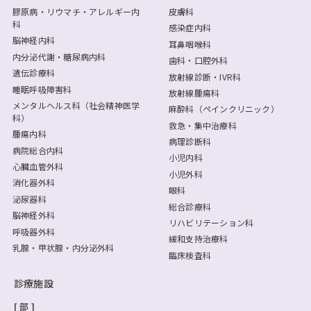
膠原病・リウマチ・アレルギー内
皮膚科
科
感染症内科
脳神経内科
耳鼻咽喉科
内分泌代謝・糖尿病内科
歯科・口腔外科
遺伝診療科
放射線診断・IVR科
睡眠呼吸障害科
放射線腫瘍科
メンタルヘルス科（社会精神医学
麻酔科（ペインクリニック）
科）
救急・集中治療科
腫瘍内科
病理診断科
病院総合内科
小児内科
心臓血管外科
小児外科
消化器外科
眼科
泌尿器科
総合診療科
脳神経外科
リハビリテーション科
呼吸器外科
緩和支持治療科
乳腺・甲状腺・内分泌外科
臨床検査科
診療施設
部