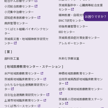
総合がん診療センター
茨城県脳卒中・心臓病等総合支援
小児総合医療センター
センター
小児集中治療センター
精神医療・自殺対策連携センター
お困りですか？
認知症疾患医療センター
BNCT研究センター
病床管理センター
術後疼痛管理センター
つくばヒト組織バイオバンクセン
IBDセンター
ター
茨城県感染症対策支援センター
茨城県災害・地域精神医学研究セ
ンター
アレルギーセンター
室
歯科技工室
外来化学療法室
地域医療教育センター・ステーション
水戸地域医療教育センター
神栖地域医療教育センター
茨城県地域臨床教育センター
合同茨城県西部地域臨床教育セン
ター
ひたちなか社会連携教育研究セン
ター
古河・坂東地域医療教育センター
日立社会連携教育研究センター
茨城県小児地域医療教育ステーシ
土浦市地域臨床教育センター
ョン
つくば市バースセンター