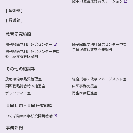
取手地域臨床教育ステーション
薬剤部
看護部
教育研究施設
陽子線医学利用研究センター
陽子線医学利用研究センター
中性
子捕捉療法研究開発部門
陽子線医学利用研究センター
先端
粒子線研究戦略部門
その他の施設等
放射線治療品質管理室
総合災害・救急マネージメント室
国際戦略総合特区推進室
医師事務支援室
ボランティア室
再生医療推進室
共同利用・共同研究組織
つくば臨床医学研究開発機構
事務部門