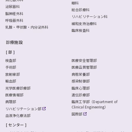
眼科
泌尿器科
総合診療科
脳神経外科
リハビリテーション科
呼吸器外科
緩和支持治療科
乳腺・甲状腺・内分泌外科
臨床検査科
診療施設
部
検査部
医療安全管理部
手術部
医療品質管理部
放射線部
病態栄養部
輸血部
感染制御部
光学医療診療部
臨床心理部
医療情報部
遺伝診療部
病理部
臨床工学部（Department of
Clinical Engineering）
リハビリテーション部
国際部
血液浄化療法部
センター