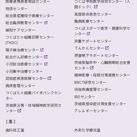
医療連携患者相談センター
つくば予防医学研究センター（人
間ドック）
物流センター
高度救命救急センター
総合周産期母子医療センター
難病医療センター
総合臨床教育センター
つくばスポーツ医学・健康科学セ
緩和ケアセンター
ンター
つくばヒト組織診断センター
栄養サポートセンター
(THDC)
てんかんセンター
陽子線治療センター
摂食嚥下サポートセンター
総合がん診療センター
茨城県脳卒中・心臓病等総合支援
小児総合医療センター
センター
小児集中治療センター
精神医療・自殺対策連携センター
認知症疾患医療センター
BNCT研究センター
病床管理センター
術後疼痛管理センター
つくばヒト組織バイオバンクセン
IBDセンター
ター
茨城県感染症対策支援センター
茨城県災害・地域精神医学研究セ
ンター
アレルギーセンター
室
歯科技工室
外来化学療法室