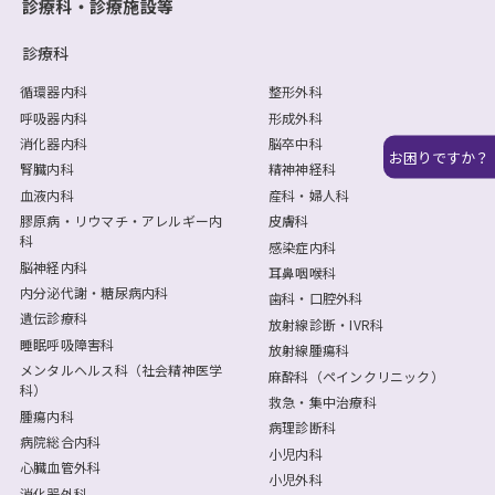
診療科・診療施設等
診療科
循環器内科
整形外科
呼吸器内科
形成外科
消化器内科
脳卒中科
お困りですか？
腎臓内科
精神神経科
血液内科
産科・婦人科
膠原病・リウマチ・アレルギー内
皮膚科
科
感染症内科
脳神経内科
耳鼻咽喉科
内分泌代謝・糖尿病内科
歯科・口腔外科
遺伝診療科
放射線診断・IVR科
睡眠呼吸障害科
放射線腫瘍科
メンタルヘルス科（社会精神医学
麻酔科（ペインクリニック）
科）
救急・集中治療科
腫瘍内科
病理診断科
病院総合内科
小児内科
心臓血管外科
小児外科
消化器外科