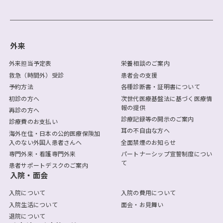
外来
外来担当予定表
栄養相談のご案内
救急（時間外）受診
患者会の支援
予約方法
各種診断書・証明書について
初診の方へ
次世代医療基盤法に基づく医療情
報の提供
再診の方へ
診療記録等の開示のご案内
診療費のお支払い
耳の不自由な方へ
海外在住・日本の公的医療保険加
入のない外国人患者さんへ
全面禁煙のお知らせ
専門外来・看護専門外来
パートナーシップ宣誓制度につい
て
患者サポートデスクのご案内
入院・面会
入院について
入院の費用について
入院生活について
面会・お見舞い
退院について