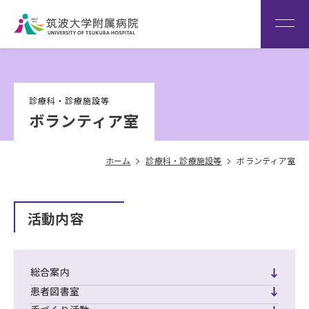
患者さん専用回線
（※本院は全科予約制です）
WEB再診予約変更
院内専
筑波大
看
用サイ
学
Language
護
診療科・診療施設等
ト
HOME
部
ボランティア室
ホーム
診療科・診療施設等
ボランティア室
活動内容
総合案内
患者図書室