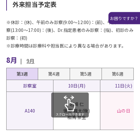
外来担当予定表
お困りですか？
※休診：(休)、午前のみ診察(9:00〜12:00)：(前)、午後のみ診
察(13:00〜17:00)：(後)、Dr.指定患者のみ診察：(指)、初診のみ
診察：(初)
※診療時間は診療科や担当医により異なる場合があります。
8月
|
9月
第3週
第4週
第5週
第6週
診察室
10日(月)
11日(火)
岩崎 仁
A140
後藤 颯太(後)
山の日
スクロールできます
相馬 奈生