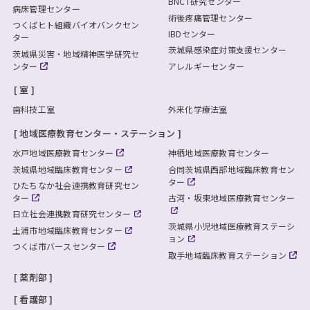
BNCT研究センター
病床管理センター
術後疼痛管理センター
つくばヒト組織バイオバンクセン
IBDセンター
ター
茨城県感染症対策支援センター
茨城県災害・地域精神医学研究セ
ンター
アレルギーセンター
室
歯科技工室
外来化学療法室
地域医療教育センター・ステーション
水戸地域医療教育センター
神栖地域医療教育センター
茨城県地域臨床教育センター
合同茨城県西部地域臨床教育セン
ター
ひたちなか社会連携教育研究セン
ター
古河・坂東地域医療教育センター
日立社会連携教育研究センター
茨城県小児地域医療教育ステーシ
土浦市地域臨床教育センター
ョン
つくば市バースセンター
取手地域臨床教育ステーション
薬剤部
看護部