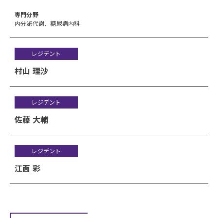
専⾨分野
内分泌代謝、糖尿病内科
レジデント
村山 理沙
レジデント
佐藤 大輔
レジデント
江面 彩