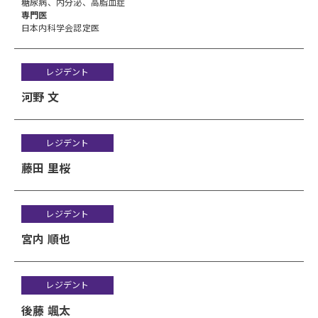
糖尿病、内分泌、高脂血症
専門医
日本内科学会認定医
レジデント
河野 文
レジデント
藤田 里桜
レジデント
宮内 順也
レジデント
後藤 颯太