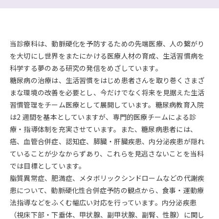
当診療科は、動脈硬化を予防するための先端医療、人の繋がり
を大切にし世界をまたにかける医療人材の育成、生活習慣病を
科学する夢のある研究の発信をめざしています。
糖尿病の治療は、生活習慣をはじめ患者さんを取り巻くさまざ
まな環境の改善を必要とし、今だけでなく将来を見据えた生活
習慣管理をチーム医療として展開しています。糖尿病教育入院
は2 週間を基本としていますが、専門的医療チームによる診
療・指導体制を充実させています。また、糖尿病患者には、
癌、血管合併症、認知症、膵臓・肝臓疾患、内分泌疾患が隠れ
ていることが少なからずあり、これらを見逃さないことを当科
では目標としています。
脂質異常症、肥満症、メタボリックシンドロームなどの代謝疾
患について、動脈硬化性合併症予防の観点から、食事・運動療
法指導などをふくむ幅広い対応を行っています。内分泌疾患
（視床下部・下垂体、甲状腺、副甲状腺、副腎、性腺）に関し