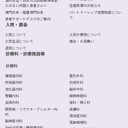
海外在住・日本の公的医療保険加
入のない外国人患者さんへ
全面禁煙のお知らせ
専門外来・看護専門外来
パートナーシップ宣誓制度につい
て
患者サポートデスクのご案内
入院・面会
入院について
入院の費用について
入院生活について
面会・お見舞い
退院について
診療科・診療施設等
診療科
循環器内科
整形外科
呼吸器内科
形成外科
消化器内科
脳卒中科
腎臓内科
精神神経科
血液内科
産科・婦人科
膠原病・リウマチ・アレルギー内
皮膚科
科
感染症内科
脳神経内科
耳鼻咽喉科
内分泌代謝・糖尿病内科