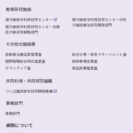
教育研究施設
陽子線医学利用研究センター
陽子線医学利用研究センター
中性
子捕捉療法研究開発部門
陽子線医学利用研究センター
先端
粒子線研究戦略部門
その他の施設等
放射線治療品質管理室
総合災害・救急マネージメント室
国際戦略総合特区推進室
医師事務支援室
ボランティア室
再生医療推進室
共同利用・共同研究組織
つくば臨床医学研究開発機構
事務部門
事務部門
病院について