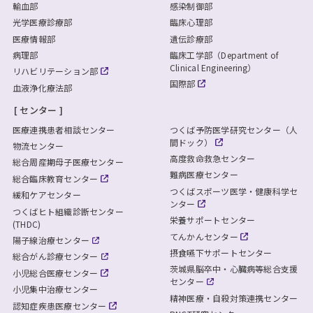
輸血部
感染制御部
光学医療診療部
臨床心理部
医療情報部
遺伝診療部
病理部
臨床工学部（Department of
Clinical Engineering）
リハビリテーション部
国際部
血液浄化療法部
センター
医療連携患者相談センター
つくば予防医学研究センター（人
間ドック）
物流センター
高度救命救急センター
総合周産期母子医療センター
難病医療センター
総合臨床教育センター
つくばスポーツ医学・健康科学セ
緩和ケアセンター
ンター
つくばヒト組織診断センター
栄養サポートセンター
(THDC)
てんかんセンター
陽子線治療センター
摂食嚥下サポートセンター
総合がん診療センター
茨城県脳卒中・心臓病等総合支援
小児総合医療センター
センター
小児集中治療センター
精神医療・自殺対策連携センター
認知症疾患医療センター