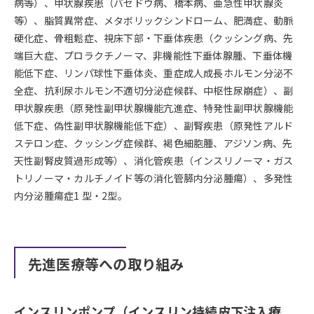
病等）、甲状腺疾患（バセドウ病、橋本病、亜急性甲状腺炎
等）、脂質異常症、メタボリックシンドローム、肥満症、動脈
硬化症、骨粗鬆症、視床下部・下垂体疾患（クッシング病、先
端巨大症、プロラクチノーマ、非機能性下垂体腺腫、下垂体機
能低下症、リンパ球性下垂体炎、重症成人成長ホルモン分泌不
全症、抗利尿ホルモン不適切分泌症候群、中枢性尿崩症）、副
甲状腺疾患（原発性副甲状腺機能亢進症、特発性副甲状腺機能
低下症、偽性副甲状腺機能低下症）、副腎疾患（原発性アルド
ステロン症、クッシング症候群、褐色細胞腫、アジソン病、先
天性副腎皮質過形成等）、消化管疾患（インスリノーマ・ガス
トリノーマ・カルチノイド等の消化管膵内分泌腫瘍）、多発性
内分泌腫瘍症1 型・2型。
先進医療等への取り組み
インスリンポンプ（インスリン持続皮下注入療