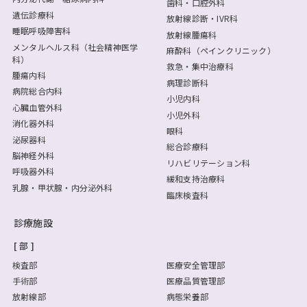
歯科・口腔外科
遺伝診療科
放射線診断・IVR科
睡眠呼吸障害科
放射線腫瘍科
メンタルヘルス科（社会精神医学
麻酔科（ペインクリニック）
科）
救急・集中治療科
腫瘍内科
病理診断科
病院総合内科
小児内科
心臓血管外科
小児外科
消化器外科
眼科
泌尿器科
総合診療科
脳神経外科
リハビリテーション科
呼吸器外科
緩和支持治療科
乳腺・甲状腺・内分泌外科
臨床検査科
診療施設
部
検査部
医療安全管理部
手術部
医療品質管理部
放射線部
病態栄養部