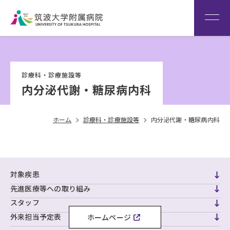
患者さん専用回線
（※本院は全科予約制です）
WEB再診予約変更
院内専
筑波大
看
用サイ
学
Language
護
診療科・診療施設等
ト
HOME
部
内分泌代謝・糖尿病内科
ホーム
診療科・診療施設等
内分泌代謝・糖尿病内科
対象疾患
先進医療等への取り組み
スタッフ
外来担当予定表
ホームページ