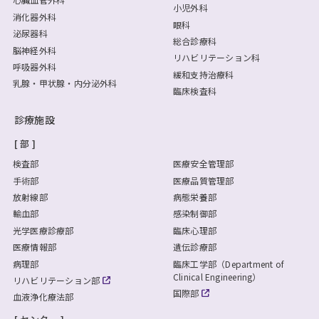
小児外科
消化器外科
眼科
泌尿器科
総合診療科
脳神経外科
リハビリテーション科
呼吸器外科
緩和支持治療科
乳腺・甲状腺・内分泌外科
臨床検査科
診療施設
部
検査部
医療安全管理部
手術部
医療品質管理部
放射線部
病態栄養部
輸血部
感染制御部
光学医療診療部
臨床心理部
医療情報部
遺伝診療部
病理部
臨床工学部（Department of
Clinical Engineering）
リハビリテーション部
国際部
血液浄化療法部