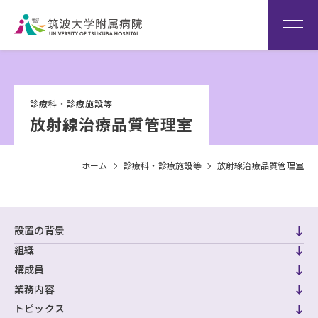
患者さん専用回線
（※本院は全科予約制です）
WEB再診予約変更
院内専
筑波大
看
用サイ
学
Language
護
診療科・診療施設等
ト
HOME
部
放射線治療品質管理室
ホーム
診療科・診療施設等
放射線治療品質管理室
設置の背景
組織
構成員
業務内容
トピックス