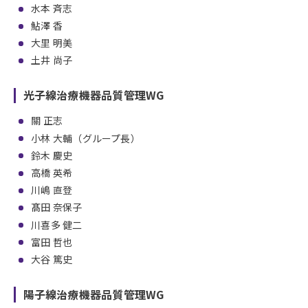
水本 斉志
鮎澤 香
大里 明美
土井 尚子
光子線治療機器品質管理WG
關 正志
小林 大輔（グループ長）
鈴木 慶史
高橋 英希
川嶋 直登
髙田 奈保子
川喜多 健二
富田 哲也
大谷 篤史
陽子線治療機器品質管理WG