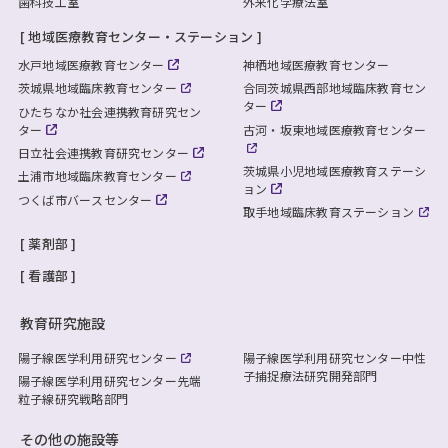
歯科技工室
外来化学療法室
地域医療教育センター・ステーション
水戸地域医療教育センター
神栖地域医療教育センター
茨城県地域臨床教育センター
合同茨城県西部地域臨床教育セン
ター
ひたちなか社会連携教育研究セン
ター
古河・坂東地域医療教育センター
日立社会連携教育研究センター
茨城県小児地域医療教育ステーシ
土浦市地域臨床教育センター
ョン
つくば市バースセンター
取手地域臨床教育ステーション
薬剤部
看護部
教育研究施設
陽子線医学利用研究センター
陽子線医学利用研究センター
中性
子捕捉療法研究開発部門
陽子線医学利用研究センター
先端
粒子線研究戦略部門
その他の施設等