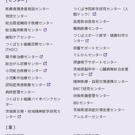
センター
医療連携患者相談センター
つくば予防医学研究センター（人
間ドック）
物流センター
高度救命救急センター
総合周産期母子医療センター
難病医療センター
総合臨床教育センター
つくばスポーツ医学・健康科学セ
緩和ケアセンター
ンター
つくばヒト組織診断センター
栄養サポートセンター
(THDC)
てんかんセンター
陽子線治療センター
摂食嚥下サポートセンター
総合がん診療センター
茨城県脳卒中・心臓病等総合支援
小児総合医療センター
センター
小児集中治療センター
精神医療・自殺対策連携センター
認知症疾患医療センター
BNCT研究センター
病床管理センター
術後疼痛管理センター
つくばヒト組織バイオバンクセン
IBDセンター
ター
茨城県感染症対策支援センター
茨城県災害・地域精神医学研究セ
ンター
アレルギーセンター
室