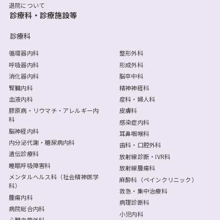
退院について
診療科・診療施設等
診療科
循環器内科
整形外科
呼吸器内科
形成外科
消化器内科
脳卒中科
腎臓内科
精神神経科
血液内科
産科・婦人科
膠原病・リウマチ・アレルギー内
皮膚科
科
感染症内科
脳神経内科
耳鼻咽喉科
内分泌代謝・糖尿病内科
歯科・口腔外科
遺伝診療科
放射線診断・IVR科
睡眠呼吸障害科
放射線腫瘍科
メンタルヘルス科（社会精神医学
麻酔科（ペインクリニック）
科）
救急・集中治療科
腫瘍内科
病理診断科
病院総合内科
小児内科
心臓血管外科