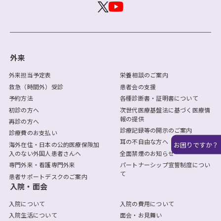
外来
外来担当予定表
栄養相談のご案内
救急（時間外）受診
患者会の支援
予約方法
各種診断書・証明書について
初診の方へ
次世代医療基盤法に基づく医療情
報の提供
再診の方へ
診療記録等の開示のご案内
診療費のお支払い
耳の不自由な方へ
お困りですか？
海外在住・日本の公的医療保険加
入のない外国人患者さんへ
全面禁煙のお知らせ
専門外来・看護専門外来
パートナーシップ宣誓制度につい
て
患者サポートデスクのご案内
入院・面会
入院について
入院の費用について
入院生活について
面会・お見舞い