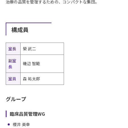
治療の品質を管理するための、コンパクトな集団。
構成員
室長
榮 武二
副室
磯辺 智範
長
室員
森 祐太郎
グループ
臨床品質管理WG
櫻井 英幸