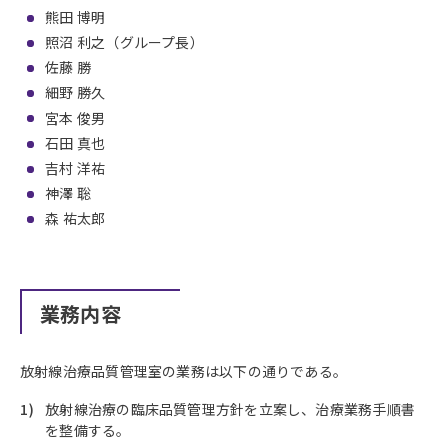
熊田 博明
照沼 利之（グループ長）
佐藤 勝
細野 勝久
宮本 俊男
石田 真也
吉村 洋祐
神澤 聡
森 祐太郎
業務内容
放射線治療品質管理室の業務は以下の通りである。
放射線治療の臨床品質管理方針を立案し、治療業務手順書
を整備する。