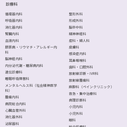
診療科
循環器内科
整形外科
呼吸器内科
形成外科
消化器内科
脳卒中科
腎臓内科
精神神経科
血液内科
産科・婦人科
膠原病・リウマチ・アレルギー内
皮膚科
科
感染症内科
脳神経内科
耳鼻咽喉科
内分泌代謝・糖尿病内科
歯科・口腔外科
遺伝診療科
放射線診断・IVR科
睡眠呼吸障害科
放射線腫瘍科
メンタルヘルス科（社会精神医学
麻酔科（ペインクリニック）
科）
救急・集中治療科
腫瘍内科
病理診断科
病院総合内科
小児内科
心臓血管外科
小児外科
消化器外科
眼科
泌尿器科
総合診療科