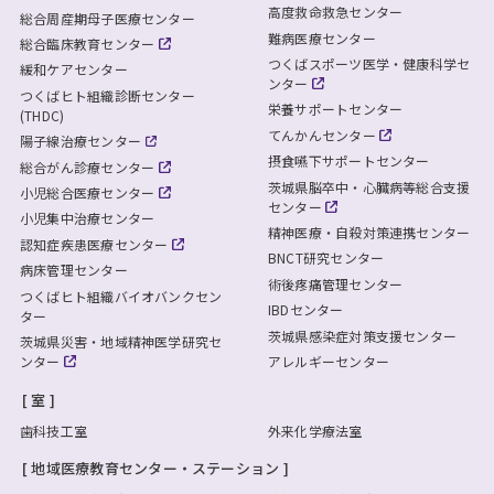
高度救命救急センター
総合周産期母子医療センター
難病医療センター
総合臨床教育センター
つくばスポーツ医学・健康科学セ
緩和ケアセンター
ンター
つくばヒト組織診断センター
栄養サポートセンター
(THDC)
てんかんセンター
陽子線治療センター
摂食嚥下サポートセンター
総合がん診療センター
茨城県脳卒中・心臓病等総合支援
小児総合医療センター
センター
小児集中治療センター
精神医療・自殺対策連携センター
認知症疾患医療センター
BNCT研究センター
病床管理センター
術後疼痛管理センター
つくばヒト組織バイオバンクセン
IBDセンター
ター
茨城県感染症対策支援センター
茨城県災害・地域精神医学研究セ
ンター
アレルギーセンター
室
歯科技工室
外来化学療法室
地域医療教育センター・ステーション