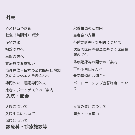
外来
外来担当予定表
栄養相談のご案内
救急（時間外）受診
患者会の支援
予約方法
各種診断書・証明書について
初診の方へ
次世代医療基盤法に基づく医療情
報の提供
再診の方へ
診療記録等の開示のご案内
診療費のお支払い
耳の不自由な方へ
海外在住・日本の公的医療保険加
入のない外国人患者さんへ
全面禁煙のお知らせ
専門外来・看護専門外来
パートナーシップ宣誓制度につい
て
患者サポートデスクのご案内
入院・面会
入院について
入院の費用について
入院生活について
面会・お見舞い
退院について
診療科・診療施設等