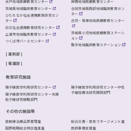
水戸地域医療教育センター
神栖地域医療教育センター
茨城県地域臨床教育センター
合同茨城県西部地域臨床教育セン
ター
ひたちなか社会連携教育研究セン
ター
古河・坂東地域医療教育センター
日立社会連携教育研究センター
茨城県小児地域医療教育ステーシ
土浦市地域臨床教育センター
ョン
つくば市バースセンター
取手地域臨床教育ステーション
薬剤部
看護部
教育研究施設
陽子線医学利用研究センター
陽子線医学利用研究センター
中性
子捕捉療法研究開発部門
陽子線医学利用研究センター
先端
粒子線研究戦略部門
その他の施設等
放射線治療品質管理室
総合災害・救急マネージメント室
国際戦略総合特区推進室
医師事務支援室