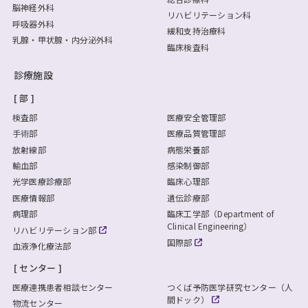
脳神経外科
リハビリテーション科
呼吸器外科
緩和支持治療科
乳腺・甲状腺・内分泌外科
臨床検査科
診療施設
部
検査部
医療安全管理部
手術部
医療品質管理部
放射線部
病態栄養部
輸血部
感染制御部
光学医療診療部
臨床心理部
医療情報部
遺伝診療部
病理部
臨床工学部（Department of
Clinical Engineering）
リハビリテーション部
国際部
血液浄化療法部
センター
医療連携患者相談センター
つくば予防医学研究センター（人
間ドック）
物流センター