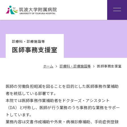
患者さん専用回線
（※本院は全科予約制です）
WEB再診予約変更
院内専
筑波大
看
用サイ
学
Language
護
診療科・診療施設等
ト
HOME
部
医師事務支援室
ホーム
診療科・診療施設等
医師事務支援室
医師の労働負担軽減を図ることを目的とした医師事務作業補助
者を統括している部署です。
本院では医師事務作業補助者をドクターズ・アシスタント
（DA）と呼称し、医師が行う業務のうち事務的な業務をサポー
トしています。
業務内容は文書作成補助や外来・病棟診療補助、手術症例登録