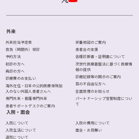
外来
外来担当予定表
栄養相談のご案内
救急（時間外）受診
患者会の支援
予約方法
各種診断書・証明書について
初診の方へ
次世代医療基盤法に基づく医療情
報の提供
再診の方へ
診療記録等の開示のご案内
診療費のお支払い
耳の不自由な方へ
海外在住・日本の公的医療保険加
入のない外国人患者さんへ
全面禁煙のお知らせ
専門外来・看護専門外来
パートナーシップ宣誓制度につい
て
患者サポートデスクのご案内
入院・面会
入院について
入院の費用について
入院生活について
面会・お見舞い
退院について