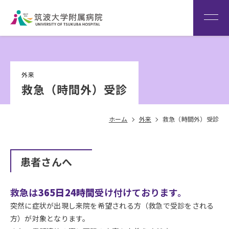
患者さん専用回線
（※本院は全科予約制です）
WEB再診予約変更
院内専
筑波大
看
用サイ
学
Language
護
外来
ト
HOME
部
救急（時間外）受診
ホーム
外来
救急（時間外）受診
患者さんへ
救急は
365日24時間
受け付けております。
突然に症状が出現し来院を希望される方（救急で受診をされる
方）が対象となります。