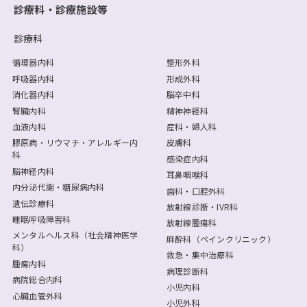
診療科・診療施設等
診療科
循環器内科
整形外科
呼吸器内科
形成外科
消化器内科
脳卒中科
腎臓内科
精神神経科
血液内科
産科・婦人科
膠原病・リウマチ・アレルギー内
皮膚科
科
感染症内科
脳神経内科
耳鼻咽喉科
内分泌代謝・糖尿病内科
歯科・口腔外科
遺伝診療科
放射線診断・IVR科
睡眠呼吸障害科
放射線腫瘍科
メンタルヘルス科（社会精神医学
麻酔科（ペインクリニック）
科）
救急・集中治療科
腫瘍内科
病理診断科
病院総合内科
小児内科
心臓血管外科
小児外科