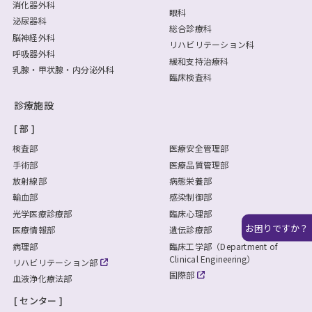
消化器外科
眼科
泌尿器科
総合診療科
脳神経外科
リハビリテーション科
呼吸器外科
緩和支持治療科
乳腺・甲状腺・内分泌外科
臨床検査科
診療施設
部
検査部
医療安全管理部
手術部
医療品質管理部
放射線部
病態栄養部
輸血部
感染制御部
光学医療診療部
臨床心理部
お困りですか？
医療情報部
遺伝診療部
病理部
臨床工学部（Department of
Clinical Engineering）
リハビリテーション部
国際部
血液浄化療法部
センター