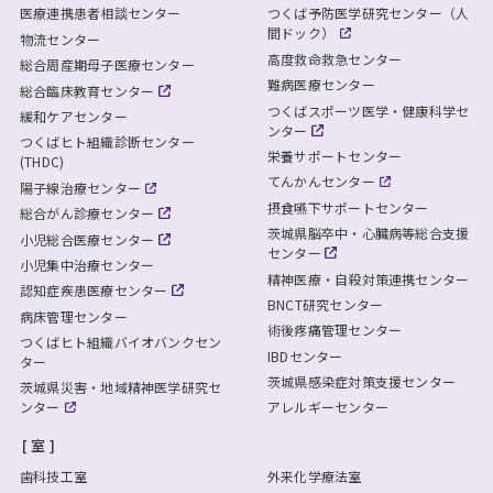
医療連携患者相談センター
つくば予防医学研究センター（人
間ドック）
物流センター
高度救命救急センター
総合周産期母子医療センター
難病医療センター
総合臨床教育センター
つくばスポーツ医学・健康科学セ
緩和ケアセンター
ンター
つくばヒト組織診断センター
栄養サポートセンター
(THDC)
てんかんセンター
陽子線治療センター
摂食嚥下サポートセンター
総合がん診療センター
茨城県脳卒中・心臓病等総合支援
小児総合医療センター
センター
小児集中治療センター
精神医療・自殺対策連携センター
認知症疾患医療センター
BNCT研究センター
病床管理センター
術後疼痛管理センター
つくばヒト組織バイオバンクセン
IBDセンター
ター
茨城県感染症対策支援センター
茨城県災害・地域精神医学研究セ
ンター
アレルギーセンター
室
歯科技工室
外来化学療法室