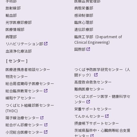
手術部
医療品質管理部
放射線部
病態栄養部
輸血部
感染制御部
光学医療診療部
臨床心理部
医療情報部
遺伝診療部
病理部
臨床工学部（Department of
Clinical Engineering）
リハビリテーション部
国際部
血液浄化療法部
センター
医療連携患者相談センター
つくば予防医学研究センター（人
間ドック）
物流センター
高度救命救急センター
総合周産期母子医療センター
難病医療センター
総合臨床教育センター
つくばスポーツ医学・健康科学セ
緩和ケアセンター
ンター
つくばヒト組織診断センター
栄養サポートセンター
(THDC)
てんかんセンター
陽子線治療センター
摂食嚥下サポートセンター
総合がん診療センター
茨城県脳卒中・心臓病等総合支援
小児総合医療センター
センター