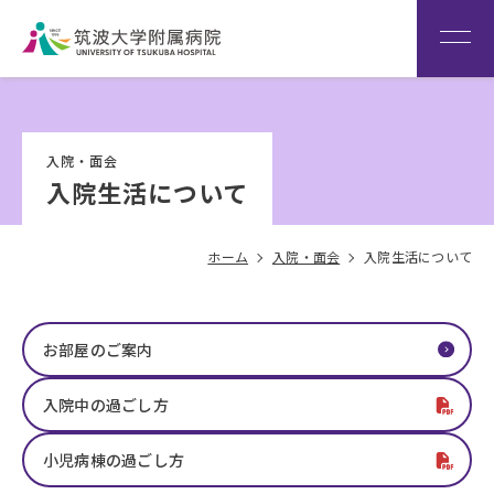
患者さん専用回線
（※本院は全科予約制です）
WEB再診予約変更
院内専
筑波大
看
用サイ
学
Language
護
入院・面会
ト
HOME
部
入院生活について
ホーム
入院・面会
入院生活について
お部屋のご案内
入院中の過ごし方
小児病棟の過ごし方