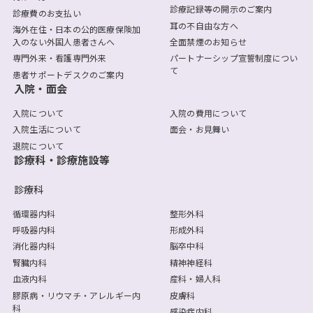
診療記録等の開示のご案内
診療費のお支払い
耳の不自由な方へ
海外在住・日本の公的医療保険加
入のない外国人患者さんへ
全面禁煙のお知らせ
専門外来・看護専門外来
パートナーシップ宣誓制度につい
て
患者サポートデスクのご案内
入院・面会
入院について
入院の費用について
入院生活について
面会・お見舞い
退院について
診療科・診療施設等
診療科
循環器内科
整形外科
呼吸器内科
形成外科
消化器内科
脳卒中科
腎臓内科
精神神経科
血液内科
産科・婦人科
膠原病・リウマチ・アレルギー内
皮膚科
科
感染症内科