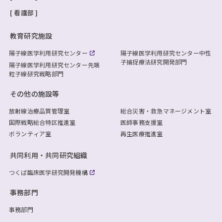
看護部
教育研究施設
陽子線医学利用研究センター
陽子線医学利用研究センター
中性
子捕捉療法研究開発部門
陽子線医学利用研究センター
先端
粒子線研究戦略部門
その他の施設等
放射線治療品質管理室
総合災害・救急マネージメント室
国際戦略総合特区推進室
医師事務支援室
ボランティア室
再生医療推進室
共同利用・共同研究組織
つくば臨床医学研究開発機構
事務部門
事務部門