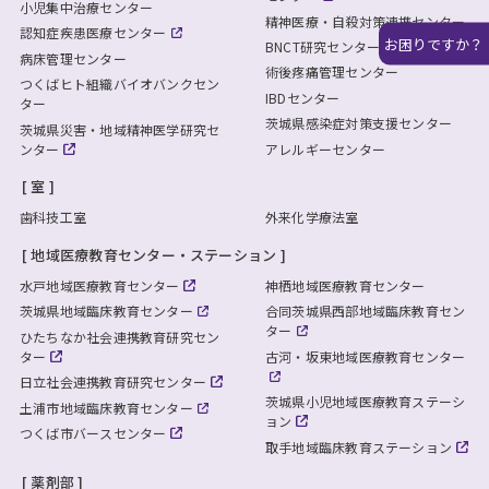
小児集中治療センター
精神医療・自殺対策連携センター
認知症疾患医療センター
お困りですか？
BNCT研究センター
病床管理センター
術後疼痛管理センター
つくばヒト組織バイオバンクセン
IBDセンター
ター
茨城県感染症対策支援センター
茨城県災害・地域精神医学研究セ
ンター
アレルギーセンター
室
歯科技工室
外来化学療法室
地域医療教育センター・ステーション
水戸地域医療教育センター
神栖地域医療教育センター
茨城県地域臨床教育センター
合同茨城県西部地域臨床教育セン
ター
ひたちなか社会連携教育研究セン
ター
古河・坂東地域医療教育センター
日立社会連携教育研究センター
茨城県小児地域医療教育ステーシ
土浦市地域臨床教育センター
ョン
つくば市バースセンター
取手地域臨床教育ステーション
薬剤部