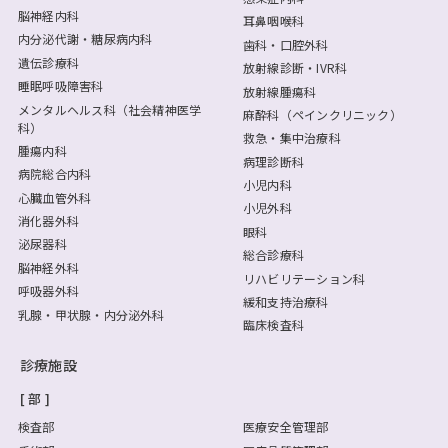
脳神経内科
耳鼻咽喉科
内分泌代謝・糖尿病内科
歯科・口腔外科
遺伝診療科
放射線診断・IVR科
睡眠呼吸障害科
放射線腫瘍科
メンタルヘルス科（社会精神医学
麻酔科（ペインクリニック）
科）
救急・集中治療科
腫瘍内科
病理診断科
病院総合内科
小児内科
心臓血管外科
小児外科
消化器外科
眼科
泌尿器科
総合診療科
脳神経外科
リハビリテーション科
呼吸器外科
緩和支持治療科
乳腺・甲状腺・内分泌外科
臨床検査科
診療施設
部
検査部
医療安全管理部