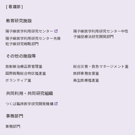
看護部
教育研究施設
陽子線医学利用研究センター
陽子線医学利用研究センター
中性
子捕捉療法研究開発部門
陽子線医学利用研究センター
先端
粒子線研究戦略部門
その他の施設等
放射線治療品質管理室
総合災害・救急マネージメント室
国際戦略総合特区推進室
医師事務支援室
ボランティア室
再生医療推進室
共同利用・共同研究組織
つくば臨床医学研究開発機構
事務部門
事務部門