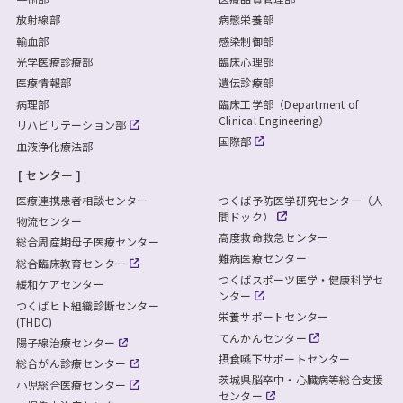
放射線部
病態栄養部
輸血部
感染制御部
光学医療診療部
臨床心理部
医療情報部
遺伝診療部
病理部
臨床工学部（Department of
Clinical Engineering）
リハビリテーション部
国際部
血液浄化療法部
センター
医療連携患者相談センター
つくば予防医学研究センター（人
間ドック）
物流センター
高度救命救急センター
総合周産期母子医療センター
難病医療センター
総合臨床教育センター
つくばスポーツ医学・健康科学セ
緩和ケアセンター
ンター
つくばヒト組織診断センター
栄養サポートセンター
(THDC)
てんかんセンター
陽子線治療センター
摂食嚥下サポートセンター
総合がん診療センター
茨城県脳卒中・心臓病等総合支援
小児総合医療センター
センター