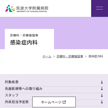
患者さん専用回線
（※本院は全科予約制です）
WEB再診予約変更
院内専
筑波大
看
用サイ
学
Language
護
診療科・診療施設等
ト
HOME
部
感染症内科
ホーム
診療科・診療施設等
感染症内科
対象疾患
先進医療等への取り組み
スタッフ
外来担当予定表
ホームページ