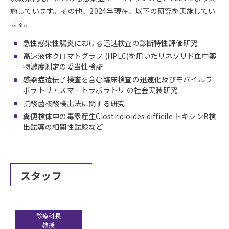
施しています。その他、2024年現在、以下の研究を実施してい
ます。
急性感染性腸炎における迅速検査の診断特性評価研究
高速液体クロマトグラフ (HPLC)を用いたリネゾリド血中薬
物濃度測定の妥当性検証
感染症遺伝子検査を含む臨床検査の迅速化及びモバイルラ
ボラトリ・スマートラボラトリ の社会実装研究
抗酸菌核酸検出法に関する研究
糞便検体中の毒素産生Clostridioides difficile トキシンB検
出試薬の相関性試験など
スタッフ
診療科長
教授