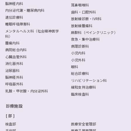
脳神経内科
耳鼻咽喉科
内分泌代謝・糖尿病内科
歯科・口腔外科
遺伝診療科
放射線診断・IVR科
睡眠呼吸障害科
放射線腫瘍科
メンタルヘルス科（社会精神医学
麻酔科（ペインクリニック）
科）
救急・集中治療科
腫瘍内科
病理診断科
病院総合内科
小児内科
心臓血管外科
小児外科
消化器外科
眼科
泌尿器科
総合診療科
脳神経外科
リハビリテーション科
呼吸器外科
緩和支持治療科
乳腺・甲状腺・内分泌外科
臨床検査科
診療施設
部
検査部
医療安全管理部
手術部
医療品質管理部