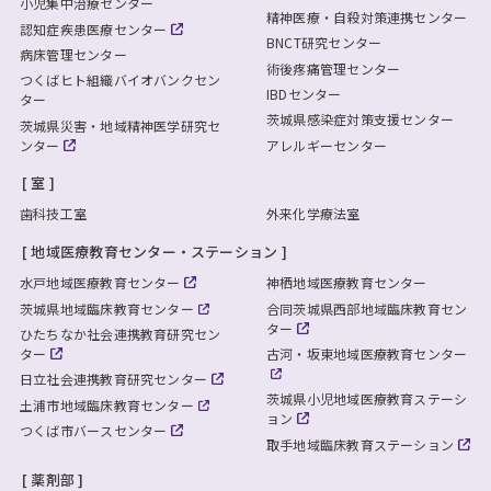
小児集中治療センター
精神医療・自殺対策連携センター
認知症疾患医療センター
BNCT研究センター
病床管理センター
術後疼痛管理センター
つくばヒト組織バイオバンクセン
IBDセンター
ター
茨城県感染症対策支援センター
茨城県災害・地域精神医学研究セ
ンター
アレルギーセンター
室
歯科技工室
外来化学療法室
地域医療教育センター・ステーション
水戸地域医療教育センター
神栖地域医療教育センター
茨城県地域臨床教育センター
合同茨城県西部地域臨床教育セン
ター
ひたちなか社会連携教育研究セン
ター
古河・坂東地域医療教育センター
日立社会連携教育研究センター
茨城県小児地域医療教育ステーシ
土浦市地域臨床教育センター
ョン
つくば市バースセンター
取手地域臨床教育ステーション
薬剤部