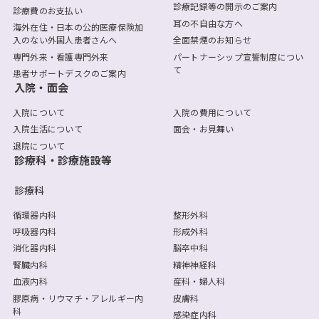
診療記録等の開示のご案内
診療費のお支払い
耳の不自由な方へ
海外在住・日本の公的医療保険加
入のない外国人患者さんへ
全面禁煙のお知らせ
専門外来・看護専門外来
パートナーシップ宣誓制度につい
て
患者サポートデスクのご案内
入院・面会
入院について
入院の費用について
入院生活について
面会・お見舞い
退院について
診療科・診療施設等
診療科
循環器内科
整形外科
呼吸器内科
形成外科
消化器内科
脳卒中科
腎臓内科
精神神経科
血液内科
産科・婦人科
膠原病・リウマチ・アレルギー内
皮膚科
科
感染症内科