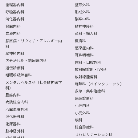
循環器内科
整形外科
呼吸器内科
形成外科
消化器内科
脳卒中科
腎臓内科
精神神経科
血液内科
産科・婦人科
膠原病・リウマチ・アレルギー内
皮膚科
科
感染症内科
脳神経内科
耳鼻咽喉科
内分泌代謝・糖尿病内科
歯科・口腔外科
遺伝診療科
放射線診断・IVR科
睡眠呼吸障害科
放射線腫瘍科
メンタルヘルス科（社会精神医学
麻酔科（ペインクリニック）
科）
救急・集中治療科
腫瘍内科
病理診断科
病院総合内科
小児内科
心臓血管外科
小児外科
消化器外科
眼科
泌尿器科
総合診療科
脳神経外科
リハビリテーション科
呼吸器外科