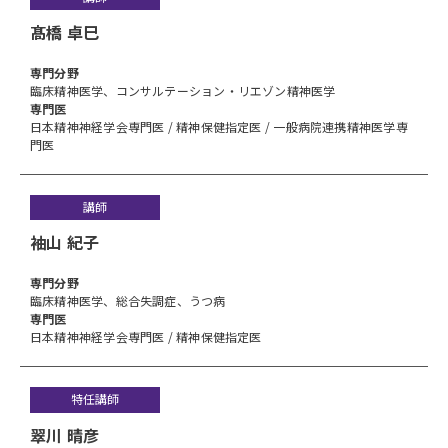
髙橋 卓巳
専⾨分野
臨床精神医学、コンサルテーション・リエゾン精神医学
専門医
日本精神神経学会専門医 / 精神保健指定医 / 一般病院連携精神医学専
門医
講師
袖山 紀子
専⾨分野
臨床精神医学、総合失調症、うつ病
専門医
日本精神神経学会専門医 / 精神保健指定医
特任講師
翠川 晴彦