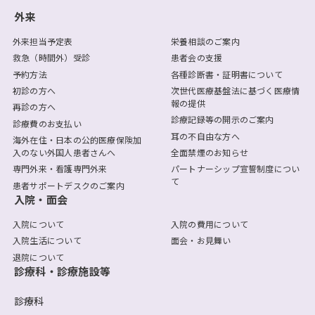
外来
外来担当予定表
栄養相談のご案内
救急（時間外）受診
患者会の支援
予約方法
各種診断書・証明書について
初診の方へ
次世代医療基盤法に基づく医療情
報の提供
再診の方へ
診療記録等の開示のご案内
診療費のお支払い
耳の不自由な方へ
海外在住・日本の公的医療保険加
入のない外国人患者さんへ
全面禁煙のお知らせ
専門外来・看護専門外来
パートナーシップ宣誓制度につい
て
患者サポートデスクのご案内
入院・面会
入院について
入院の費用について
入院生活について
面会・お見舞い
退院について
診療科・診療施設等
診療科