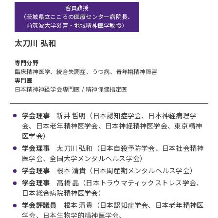
客員教授
（茨城県立こころの医療センター病院長、
前筑波大学災害・地域精神医学教授）
太刀川 弘和
専⾨分野
臨床精神医学、統合失調症、うつ病、青年期精神障害
専門医
日本精神神経学会専門医 / 精神保健指定医
学会理事
新井 哲明（日本認知症学会、日本神経病理学
会、日本老年精神医学会、日本神経精神医学会、東京精神
医学会）
学会理事
太刀川 弘和（日本自殺予防学会、日本社会精神
医学会、全国大学メンタルヘルス学会）
学会理事
根本 清貴（日本周産期メンタルヘルス学会）
学会理事
高橋 晶（日本トラウマティックストレス学会、
日本総合病院精神医学会）
学会評議員
根本 清貴（日本認知症学会、日本老年精神医
学会、日本生物学的精神医学会、