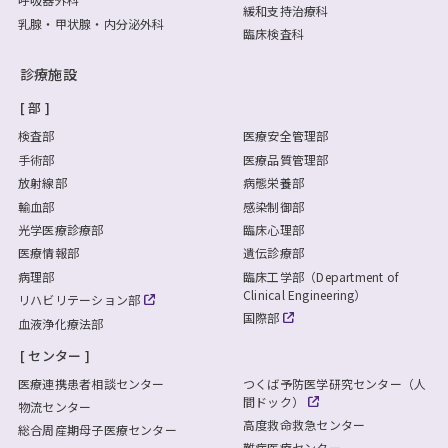
緩和支持治療科
乳腺・甲状腺・内分泌外科
臨床検査科
診療施設
部
検査部
医療安全管理部
手術部
医療品質管理部
放射線部
病態栄養部
輸血部
感染制御部
光学医療診療部
臨床心理部
医療情報部
遺伝診療部
病理部
臨床工学部（Department of
Clinical Engineering）
リハビリテーション部
国際部
血液浄化療法部
センター
医療連携患者相談センター
つくば予防医学研究センター（人
間ドック）
物流センター
高度救命救急センター
総合周産期母子医療センター
難病医療センター