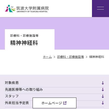
患者さん専用回線
（※本院は全科予約制です）
WEB再診予約変更
院内専
筑波大
看
用サイ
学
Language
護
診療科・診療施設等
ト
HOME
部
精神神経科
ホーム
診療科・診療施設等
精神神経科
対象疾患
先進医療等への取り組み
スタッフ
外来担当予定表
ホームページ