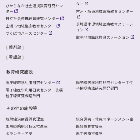
ター
ひたちなか社会連携教育研究セン
ター
古河・坂東地域医療教育センター
日立社会連携教育研究センター
茨城県小児地域医療教育ステーシ
土浦市地域臨床教育センター
ョン
つくば市バースセンター
取手地域臨床教育ステーション
薬剤部
看護部
教育研究施設
陽子線医学利用研究センター
陽子線医学利用研究センター
中性
子捕捉療法研究開発部門
陽子線医学利用研究センター
先端
粒子線研究戦略部門
その他の施設等
放射線治療品質管理室
総合災害・救急マネージメント室
国際戦略総合特区推進室
医師事務支援室
ボランティア室
再生医療推進室