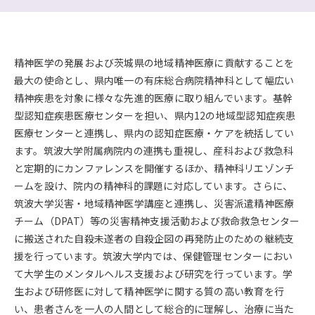
精神医学の発展および茨城県の地域精神医療に貢献することを
最大の使命とし、県内唯一の有床総合病院精神科として幅広い
精神疾患を対象に様々な先進的医療に取り組んでいます。基幹
型認知症疾患医療センターを担い、県内12の地域型認知症疾患
医療センターと連携し、県内の認知症医療・ケアを統括してい
ます。筑波大学附属病院内の連携も重視し、産科および救急科
と定期的にカンファレンスを開催するほか、精神科リエゾンチ
ームを設け、院内の精神科的課題に対応しています。さらに、
筑波大学災害・地域精神医学講座と連携し、災害派遣精神医療
チーム（DPAT）等の災害精神支援活動および救命救急センター
に搬送された自殺未遂者の自殺企図の再発防止のための継続支
援を行っています。筑波大学内では、保健管理センターにおい
て大学生のメンタルヘルス支援および研究を行っています。学
生および研修医に対して精神医学に関する質の高い教育を行
い、患者さんを一人の人間として総合的に理解し、治療に当た