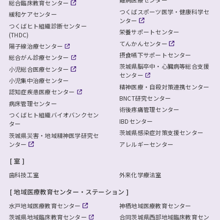
総合臨床教育センター
つくばスポーツ医学・健康科学セ
緩和ケアセンター
ンター
つくばヒト組織診断センター
栄養サポートセンター
(THDC)
てんかんセンター
陽子線治療センター
摂食嚥下サポートセンター
総合がん診療センター
茨城県脳卒中・心臓病等総合支援
小児総合医療センター
センター
小児集中治療センター
精神医療・自殺対策連携センター
認知症疾患医療センター
BNCT研究センター
病床管理センター
術後疼痛管理センター
つくばヒト組織バイオバンクセン
IBDセンター
ター
茨城県感染症対策支援センター
茨城県災害・地域精神医学研究セ
ンター
アレルギーセンター
室
歯科技工室
外来化学療法室
地域医療教育センター・ステーション
水戸地域医療教育センター
神栖地域医療教育センター
茨城県地域臨床教育センター
合同茨城県西部地域臨床教育セン