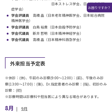
日本ストレス学会、日本統合失調
お困りですか？
症学会）
学会評議員
高橋 晶（日本老年精神医学会、日本総合病院
精神医学会）
学会評議員
白鳥 裕貴（日本自殺予防学会）
学会代議員
新井 哲明（日本精神神経学会）
学会代議員
高橋 晶（日本精神科救急学会）
外来担当予定表
※休診：(休)、午前のみ診察(9:00〜12:00)：(前)、午後のみ診
察(13:00〜17:00)：(後)、Dr.指定患者のみ診察：(指)、初診のみ
診察：(初)
※診療時間は診療科や担当医により異なる場合があります。
8月
|
9月