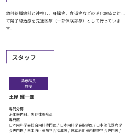
放射線腫瘍科と連携し、肝臓癌、食道癌などの消化器癌に対し
て陽子線治療を先進医療（一部保険診療）として行っていま
す。
スタッフ
診療科長
教授
土屋 輝一郎
専⾨分野
消化器内科、炎症性腸疾患
専門医
日本内科学会総合内科専門医 / 日本内科学会指導医 / 日本消化器病学
会専門医 / 日本消化器病学会指導医 / 日本消化器内視鏡学会専門医 /