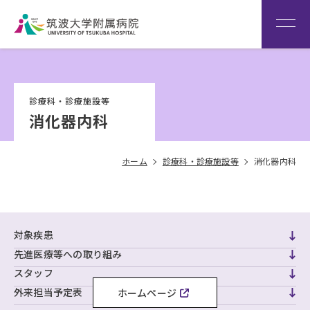
患者さん専用回線
（※本院は全科予約制です）
WEB再診予約変更
院内専
筑波大
看
用サイ
学
Language
護
診療科・診療施設等
ト
HOME
部
消化器内科
ホーム
診療科・診療施設等
消化器内科
対象疾患
先進医療等への取り組み
スタッフ
外来担当予定表
ホームページ