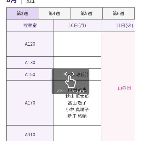
第3週
第4週
第5週
第6週
診察室
10日(月)
11日(火)
A120
A130
A150
坂本 琢(前)
山の日
山田 武史
スクロールできます
秋山 慎太郎
A170
髙山 敬子
小林 真理子
新里 悠輔
A310