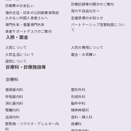
診療記録等の開示のご案内
診療費のお支払い
耳の不自由な方へ
海外在住・日本の公的医療保険加
入のない外国人患者さんへ
全面禁煙のお知らせ
専門外来・看護専門外来
パートナーシップ宣誓制度につい
て
患者サポートデスクのご案内
入院・面会
入院について
入院の費用について
入院生活について
面会・お見舞い
退院について
診療科・診療施設等
診療科
循環器内科
整形外科
呼吸器内科
形成外科
消化器内科
脳卒中科
腎臓内科
精神神経科
血液内科
産科・婦人科
膠原病・リウマチ・アレルギー内
皮膚科
科
感染症内科