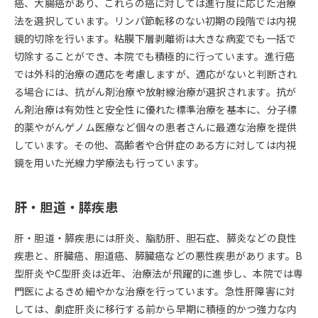
癌、大腸癌があり、これらの癌に対しては進行度に応じた治療
法を選択しています。リンパ節転移のない初期の段階では内視
鏡的切除を行います。粘膜下層剥離術は大きな病変でも一括で
切除することができ、本院でも積極的に行っています。進行癌
では外科的治療の適応を考慮しますが、適応がないと判断され
る場合には、抗がん剤治療や放射線治療が選択されます。抗が
ん剤治療は有効性と安全性に優れた標準治療を基本に、分子標
的薬やがんゲノム医療など個々の患者さんに最適な治療を提供
しています。その他、高齢者や合併症のある方に対しては内視
鏡を用いた光線力学療法も行っています。
肝・胆道・膵疾患
肝・胆道・膵疾患には肝炎、脂肪肝、胆石症、膵炎などの良性
疾患と、肝臓癌、胆道癌、膵臓癌などの悪性疾患があります。B
型肝炎やC型肝炎は近年、治療法が飛躍的に進歩し、本院では専
門医によるきめ細やかな治療を行っています。急性肝障害に対
しては、劇症肝炎に移行する前から早期に積極的かつ強力な内