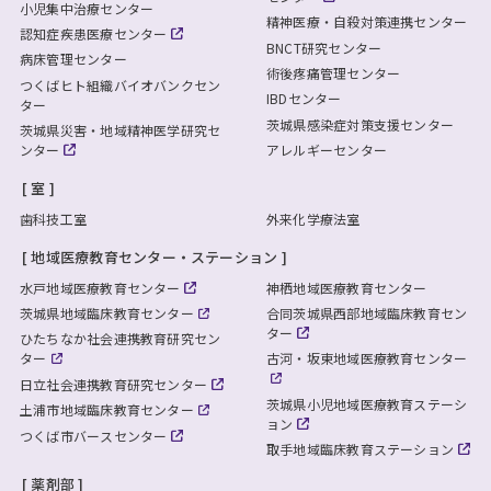
小児集中治療センター
精神医療・自殺対策連携センター
認知症疾患医療センター
BNCT研究センター
病床管理センター
術後疼痛管理センター
つくばヒト組織バイオバンクセン
IBDセンター
ター
茨城県感染症対策支援センター
茨城県災害・地域精神医学研究セ
ンター
アレルギーセンター
室
歯科技工室
外来化学療法室
地域医療教育センター・ステーション
水戸地域医療教育センター
神栖地域医療教育センター
茨城県地域臨床教育センター
合同茨城県西部地域臨床教育セン
ター
ひたちなか社会連携教育研究セン
ター
古河・坂東地域医療教育センター
日立社会連携教育研究センター
茨城県小児地域医療教育ステーシ
土浦市地域臨床教育センター
ョン
つくば市バースセンター
取手地域臨床教育ステーション
薬剤部