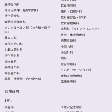
脳神経内科
耳鼻咽喉科
内分泌代謝・糖尿病内科
歯科・口腔外科
遺伝診療科
放射線診断・IVR科
睡眠呼吸障害科
放射線腫瘍科
メンタルヘルス科（社会精神医学
麻酔科（ペインクリニック）
科）
救急・集中治療科
腫瘍内科
病理診断科
病院総合内科
小児内科
心臓血管外科
小児外科
消化器外科
眼科
泌尿器科
総合診療科
脳神経外科
リハビリテーション科
呼吸器外科
緩和支持治療科
乳腺・甲状腺・内分泌外科
臨床検査科
診療施設
部
検査部
医療安全管理部