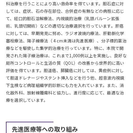
科治療を行うことにより高い救命率を得ています。胆石症に対
しては、症状、石の存在部位、合併症の有無などの病態に応じ
て、経口的胆石溶解療法、内視鏡的治療（乳頭バルーン拡張
術、乳頭切開術）などの適切な治療選択を行っています。肝癌
に対しては、早期発見に努め、ラジオ波焼灼療法、肝動脈化学
塞栓療法、陽子線療法（ 4 cm未満は先進医療）、分子標的薬治
療などを駆使した集学的治療を行っています。特に、本院で開
発された陽子線治療は、これまで1,000例以上を実施し、良好な
局所コントロールと生活の質（QOL）の改善から世界的に高い
評価を得ています。胆道癌、膵臓癌に対しては、黄疸例に対し
て胆道ドレナージやステント挿入などを行う他、超音波内視鏡
下生検など病理組織学的診断にも力を入れています。また、消
化器外科、放射線腫瘍科と協力し、進行度に応じて、最適な治
療を選択しています。
先進医療等への取り組み