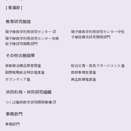
看護部
教育研究施設
陽子線医学利用研究センター
陽子線医学利用研究センター
中性
子捕捉療法研究開発部門
陽子線医学利用研究センター
先端
粒子線研究戦略部門
その他の施設等
放射線治療品質管理室
総合災害・救急マネージメント室
国際戦略総合特区推進室
医師事務支援室
ボランティア室
再生医療推進室
共同利用・共同研究組織
つくば臨床医学研究開発機構
事務部門
事務部門