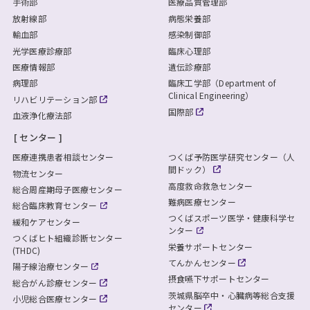
手術部
医療品質管理部
放射線部
病態栄養部
輸血部
感染制御部
光学医療診療部
臨床心理部
医療情報部
遺伝診療部
病理部
臨床工学部（Department of
Clinical Engineering）
リハビリテーション部
国際部
血液浄化療法部
センター
医療連携患者相談センター
つくば予防医学研究センター（人
間ドック）
物流センター
高度救命救急センター
総合周産期母子医療センター
難病医療センター
総合臨床教育センター
つくばスポーツ医学・健康科学セ
緩和ケアセンター
ンター
つくばヒト組織診断センター
栄養サポートセンター
(THDC)
てんかんセンター
陽子線治療センター
摂食嚥下サポートセンター
総合がん診療センター
茨城県脳卒中・心臓病等総合支援
小児総合医療センター
センター