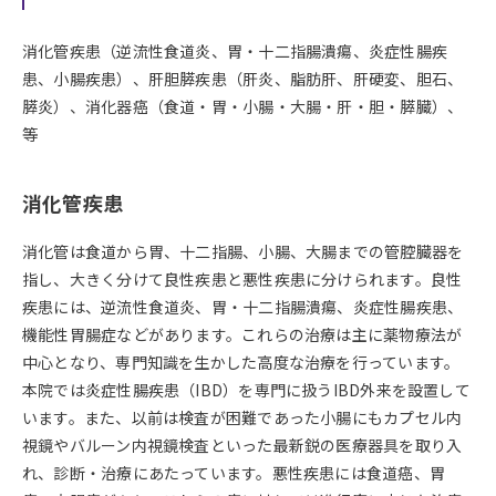
消化管疾患（逆流性食道炎、胃・十二指腸潰瘍、炎症性腸疾
患、小腸疾患）、肝胆膵疾患（肝炎、脂肪肝、肝硬変、胆石、
膵炎）、消化器癌（食道・胃・小腸・大腸・肝・胆・膵臓）、
等
消化管疾患
消化管は食道から胃、十二指腸、小腸、大腸までの管腔臓器を
指し、大きく分けて良性疾患と悪性疾患に分けられます。良性
疾患には、逆流性食道炎、胃・十二指腸潰瘍、炎症性腸疾患、
機能性胃腸症などがあります。これらの治療は主に薬物療法が
中心となり、専門知識を生かした高度な治療を行っています。
本院では炎症性腸疾患（IBD）を専門に扱うIBD外来を設置して
います。また、以前は検査が困難であった小腸にもカプセル内
視鏡やバルーン内視鏡検査といった最新鋭の医療器具を取り入
れ、診断・治療にあたっています。悪性疾患には食道癌、胃