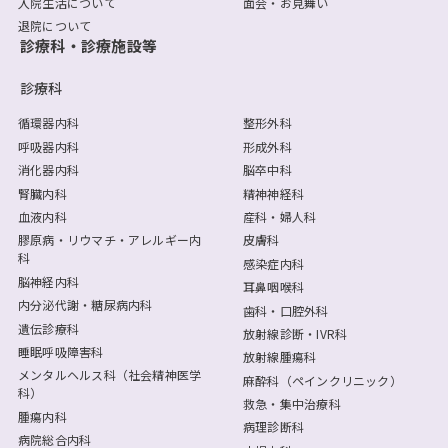
入院生活について
面会・お見舞い
退院について
診療科・診療施設等
診療科
循環器内科
整形外科
呼吸器内科
形成外科
消化器内科
脳卒中科
腎臓内科
精神神経科
血液内科
産科・婦人科
膠原病・リウマチ・アレルギー内
皮膚科
科
感染症内科
脳神経内科
耳鼻咽喉科
内分泌代謝・糖尿病内科
歯科・口腔外科
遺伝診療科
放射線診断・IVR科
睡眠呼吸障害科
放射線腫瘍科
メンタルヘルス科（社会精神医学
麻酔科（ペインクリニック）
科）
救急・集中治療科
腫瘍内科
病理診断科
病院総合内科