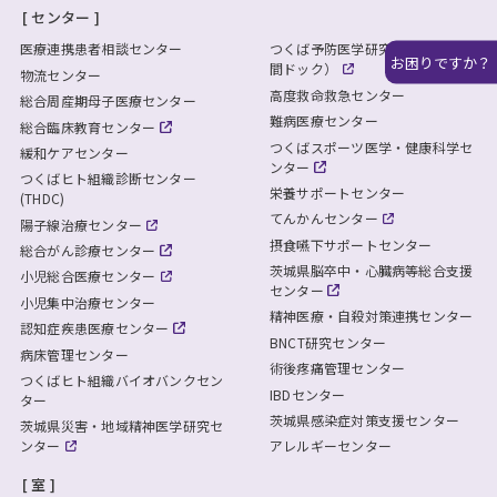
センター
医療連携患者相談センター
つくば予防医学研究センター（人
お困りですか？
間ドック）
物流センター
高度救命救急センター
総合周産期母子医療センター
難病医療センター
総合臨床教育センター
つくばスポーツ医学・健康科学セ
緩和ケアセンター
ンター
つくばヒト組織診断センター
栄養サポートセンター
(THDC)
てんかんセンター
陽子線治療センター
摂食嚥下サポートセンター
総合がん診療センター
茨城県脳卒中・心臓病等総合支援
小児総合医療センター
センター
小児集中治療センター
精神医療・自殺対策連携センター
認知症疾患医療センター
BNCT研究センター
病床管理センター
術後疼痛管理センター
つくばヒト組織バイオバンクセン
IBDセンター
ター
茨城県感染症対策支援センター
茨城県災害・地域精神医学研究セ
ンター
アレルギーセンター
室