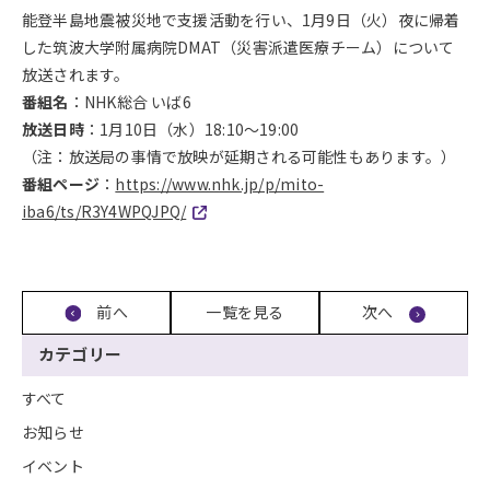
能登半島地震被災地で支援活動を行い、1月9日（火）夜に帰着
した筑波大学附属病院DMAT（災害派遣医療チーム）について
放送されます。
番組名
：NHK総合 いば6
放送日時
：1月10日（水）18:10～19:00
（注：放送局の事情で放映が延期される可能性もあります。）
番組ページ
：
https://www.nhk.jp/p/mito-
iba6/ts/R3Y4WPQJPQ/
前へ
一覧を見る
次へ
カテゴリー
すべて
お知らせ
イベント