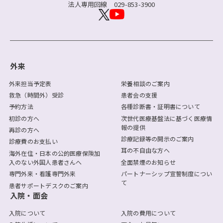
法人専用回線
029-853-3900
外来
外来担当予定表
栄養相談のご案内
救急（時間外）受診
患者会の支援
予約方法
各種診断書・証明書について
初診の方へ
次世代医療基盤法に基づく医療情
報の提供
再診の方へ
診療記録等の開示のご案内
診療費のお支払い
耳の不自由な方へ
海外在住・日本の公的医療保険加
入のない外国人患者さんへ
全面禁煙のお知らせ
専門外来・看護専門外来
パートナーシップ宣誓制度につい
て
患者サポートデスクのご案内
入院・面会
入院について
入院の費用について