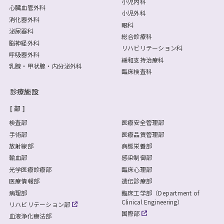
小児内科
心臓血管外科
小児外科
消化器外科
眼科
泌尿器科
総合診療科
脳神経外科
リハビリテーション科
呼吸器外科
緩和支持治療科
乳腺・甲状腺・内分泌外科
臨床検査科
診療施設
部
検査部
医療安全管理部
手術部
医療品質管理部
放射線部
病態栄養部
輸血部
感染制御部
光学医療診療部
臨床心理部
医療情報部
遺伝診療部
病理部
臨床工学部（Department of
Clinical Engineering）
リハビリテーション部
国際部
血液浄化療法部