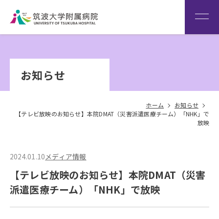
患者さん専用回線
（※本院は全科予約制です）
WEB再診予約変更
院内専
筑波大
看
用サイ
学
Language
護
お知らせ
ト
HOME
部
ホーム
お知らせ
【テレビ放映のお知らせ】本院DMAT（災害派遣医療チーム）「NHK」で
放映
2024.01.10
メディア情報
【テレビ放映のお知らせ】本院DMAT（災害
派遣医療チーム）「NHK」で放映