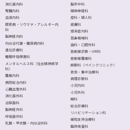
消化器内科
脳卒中科
腎臓内科
精神神経科
血液内科
産科・婦人科
膠原病・リウマチ・アレルギー内
皮膚科
科
感染症内科
脳神経内科
耳鼻咽喉科
内分泌代謝・糖尿病内科
歯科・口腔外科
遺伝診療科
放射線診断・IVR科
睡眠呼吸障害科
放射線腫瘍科
メンタルヘルス科（社会精神医学
麻酔科（ペインクリニック）
科）
救急・集中治療科
腫瘍内科
病理診断科
病院総合内科
小児内科
心臓血管外科
小児外科
消化器外科
眼科
泌尿器科
総合診療科
脳神経外科
リハビリテーション科
呼吸器外科
緩和支持治療科
乳腺・甲状腺・内分泌外科
臨床検査科