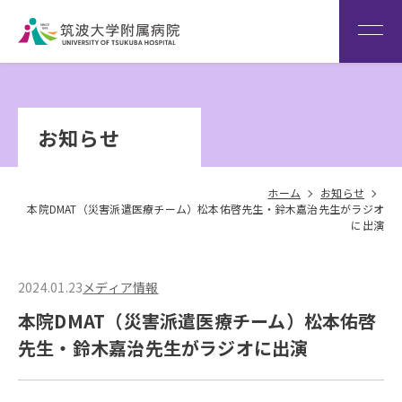
患者さん専用回線
（※本院は全科予約制です）
WEB再診予約変更
院内専
筑波大
看
用サイ
学
Language
護
お知らせ
ト
HOME
部
ホーム
お知らせ
本院DMAT（災害派遣医療チーム）松本佑啓先生・鈴木嘉治先生がラジオ
に出演
2024.01.23
メディア情報
本院DMAT（災害派遣医療チーム）松本佑啓
先生・鈴木嘉治先生がラジオに出演