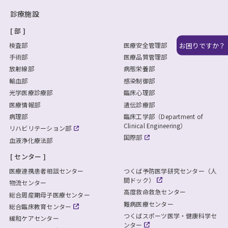
診療施設
部
お困りですか？
検査部
医療安全管理部
手術部
医療品質管理部
放射線部
病態栄養部
輸血部
感染制御部
光学医療診療部
臨床心理部
医療情報部
遺伝診療部
病理部
臨床工学部（Department of
Clinical Engineering）
リハビリテーション部
国際部
血液浄化療法部
センター
医療連携患者相談センター
つくば予防医学研究センター（人
間ドック）
物流センター
高度救命救急センター
総合周産期母子医療センター
難病医療センター
総合臨床教育センター
つくばスポーツ医学・健康科学セ
緩和ケアセンター
ンター