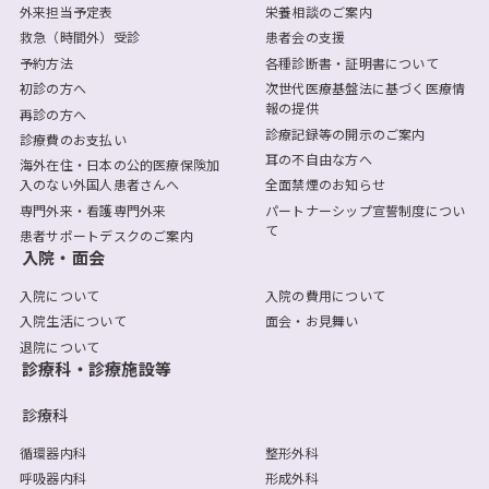
外来担当予定表
栄養相談のご案内
救急（時間外）受診
患者会の支援
予約方法
各種診断書・証明書について
初診の方へ
次世代医療基盤法に基づく医療情
報の提供
再診の方へ
診療記録等の開示のご案内
診療費のお支払い
耳の不自由な方へ
海外在住・日本の公的医療保険加
入のない外国人患者さんへ
全面禁煙のお知らせ
専門外来・看護専門外来
パートナーシップ宣誓制度につい
て
患者サポートデスクのご案内
入院・面会
入院について
入院の費用について
入院生活について
面会・お見舞い
退院について
診療科・診療施設等
診療科
循環器内科
整形外科
呼吸器内科
形成外科