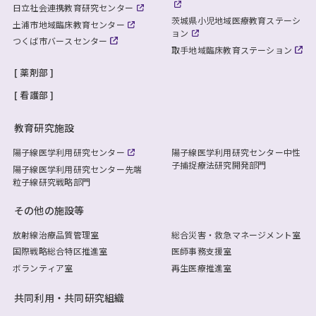
日立社会連携教育研究センター
茨城県小児地域医療教育ステーシ
土浦市地域臨床教育センター
ョン
つくば市バースセンター
取手地域臨床教育ステーション
薬剤部
看護部
教育研究施設
陽子線医学利用研究センター
陽子線医学利用研究センター
中性
子捕捉療法研究開発部門
陽子線医学利用研究センター
先端
粒子線研究戦略部門
その他の施設等
放射線治療品質管理室
総合災害・救急マネージメント室
国際戦略総合特区推進室
医師事務支援室
ボランティア室
再生医療推進室
共同利用・共同研究組織