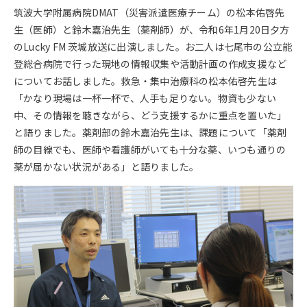
筑波大学附属病院DMAT（災害派遣医療チーム）の松本佑啓先
生（医師）と鈴木嘉治先生（薬剤師）が、令和6年1月20日夕方
のLucky FM 茨城放送に出演しました。お二人は七尾市の公立能
登総合病院で行った現地の情報収集や活動計画の作成支援など
についてお話しました。救急・集中治療科の松本佑啓先生は
「かなり現場は一杯一杯で、人手も足りない。物資も少ない
中、その情報を聴きながら、どう支援するかに重点を置いた」
と語りました。薬剤部の鈴木嘉治先生は、課題について「薬剤
師の目線でも、医師や看護師がいても十分な薬、いつも通りの
薬が届かない状況がある」と語りました。