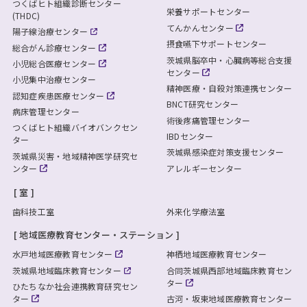
つくばヒト組織診断センター
栄養サポートセンター
(THDC)
てんかんセンター
陽子線治療センター
摂食嚥下サポートセンター
総合がん診療センター
茨城県脳卒中・心臓病等総合支援
小児総合医療センター
センター
小児集中治療センター
精神医療・自殺対策連携センター
認知症疾患医療センター
BNCT研究センター
病床管理センター
術後疼痛管理センター
つくばヒト組織バイオバンクセン
IBDセンター
ター
茨城県感染症対策支援センター
茨城県災害・地域精神医学研究セ
ンター
アレルギーセンター
室
歯科技工室
外来化学療法室
地域医療教育センター・ステーション
水戸地域医療教育センター
神栖地域医療教育センター
茨城県地域臨床教育センター
合同茨城県西部地域臨床教育セン
ター
ひたちなか社会連携教育研究セン
ター
古河・坂東地域医療教育センター