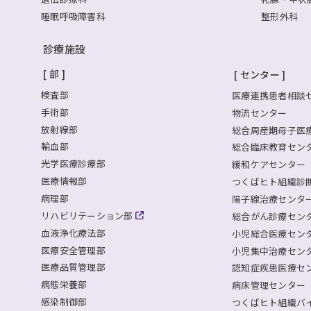
睡眠呼吸障害科
整形外科
診療施設
部
センター
検査部
医療連携患者相談
手術部
物流センター
放射線部
総合周産期母子医
輸血部
総合臨床教育セン
光学医療診療部
緩和ケアセンター
医療情報部
つくばヒト組織診断セ
病理部
陽子線治療センタ
リハビリテーション部
総合がん診療セン
血液浄化療法部
小児総合医療セン
医療安全管理部
小児集中治療セン
医療品質管理部
認知症疾患医療セ
病態栄養部
病床管理センター
感染制御部
つくばヒト組織バ