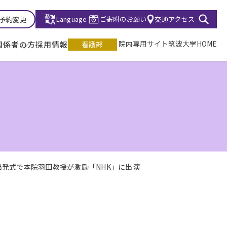
診予約変更
Language
ご寄附のお願い
交通アクセス
院内専用サイト
筑波大学HOME
関係者の方
採用情報
看護部
出発式で本院羽田教授が激励「NHK」に出演