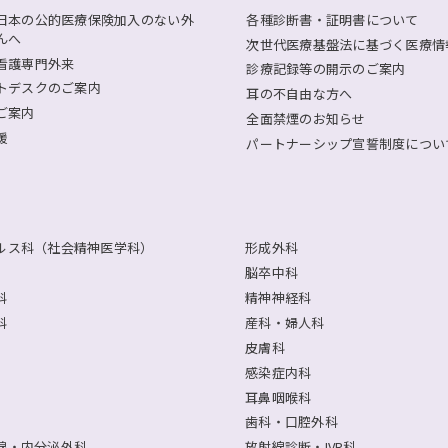
日本の公的医療保険加入のない外
各種診断書・証明書について
んへ
次世代医療基盤法に基づく医療情
看護専門外来
診療記録等の開示のご案内
トデスクのご案内
耳の不自由な方へ
ご案内
全面禁煙のお知らせ
援
パートナーシップ宣誓制度につい
ルス科（社会精神医学科）
形成外科
脳卒中科
科
精神神経科
科
産科・婦人科
皮膚科
感染症内科
耳鼻咽喉科
歯科・口腔外科
腺・内分泌外科
放射線診断・IVR科