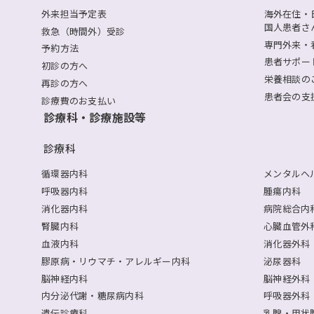
外来担当予定表
海外在住・
国人患者さ
救急（時間外）受診
専門外来・
予約方法
患者サポー
初診の方へ
栄養相談の
再診の方へ
患者会の支
診療費のお支払い
診療科・診療施設等
診療科
循環器内科
メンタルヘ
呼吸器内科
腫瘍内科
消化器内科
病院総合内
腎臓内科
心臓血管外
血液内科
消化器外科
膠原病・リウマチ・アレルギー内科
泌尿器科
脳神経内科
脳神経外科
内分泌代謝・糖尿病内科
呼吸器外科
遺伝診療科
乳腺・甲状