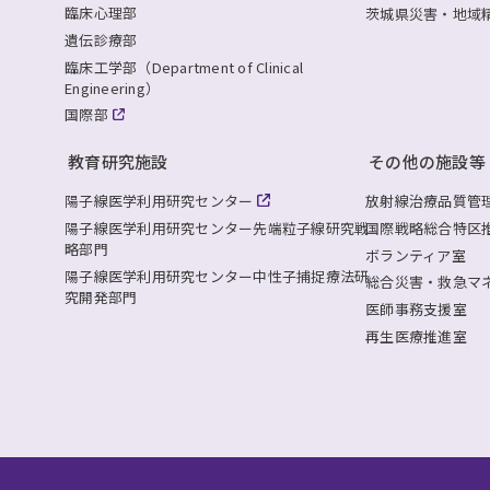
臨床心理部
茨城県災害・地域
遺伝診療部
臨床工学部（Department of Clinical
Engineering）
国際部
教育研究施設
その他の施設等
陽子線医学利用研究センター
放射線治療品質管
陽子線医学利用研究センター
先端粒子線研究戦
国際戦略総合特区
略部門
ボランティア室
陽子線医学利用研究センター
中性子捕捉療法研
総合災害・救急マ
究開発部門
医師事務支援室
再生医療推進室