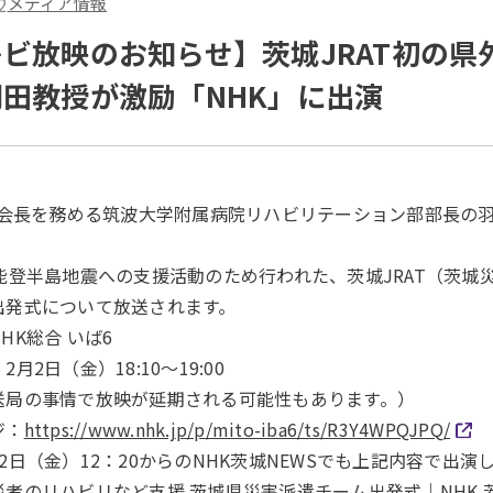
2
メディア情報
ビ放映のお知らせ】茨城JRAT初の県
田教授が激励「NHK」に出演
AT会長を務める筑波大学附属病院リハビリテーション部部長の
、能登半島地震への支援活動のため行われた、茨城JRAT（茨城
出発式について放送されます。
HK総合 いば6
：2月2日（金）18:10～19:00
送局の事情で放映が延期される可能性もあります。）
ジ：
https://www.nhk.jp/p/mito-iba6/ts/R3Y4WPQJPQ/
2日（金）12：20からのNHK茨城NEWSでも上記内容で出演
災者のリハビリなど支援 茨城県災害派遣チーム出発式｜NHK 