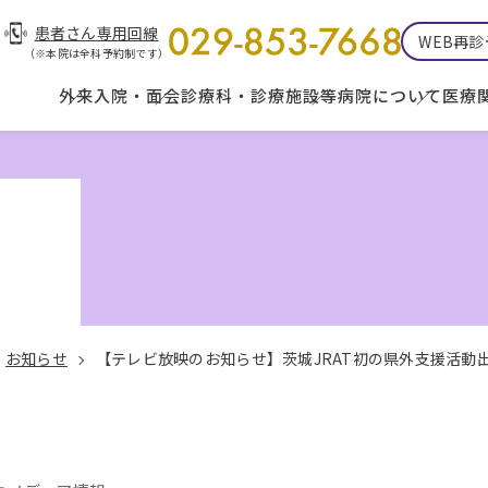
患者さん専用回線
WEB再
（※本院は全科予約制です）
外来
入院・面会
診療科・診療施設等
病院について
医療
お知らせ
【テレビ放映のお知らせ】茨城JRAT初の県外支援活動