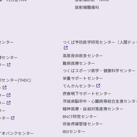
放射線腫瘍科
センター
つくば予防医学研究センター（人間ドッ
高度救命救急センター
療センター
難病医療センター
ター
つくばスポーツ医学・健康科学センター
栄養サポートセンター
ンター(THDC)
てんかんセンター
ー
摂食嚥下サポートセンター
ター
茨城県脳卒中・心臓病等総合支援センタ
ター
精神医療・自殺対策連携センター
ター
BNCT研究センター
ンター
術後疼痛管理センター
IBDセンター
イオバンクセンター