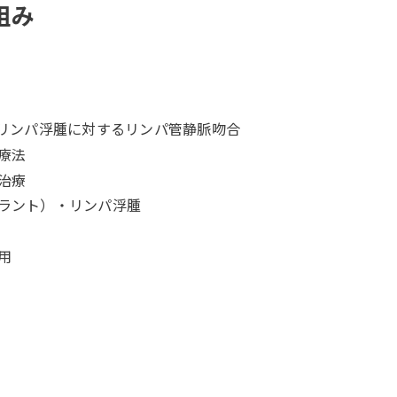
組み
たリンパ浮腫に対するリンパ管静脈吻合
療法
治療
ラント）・リンパ浮腫
用