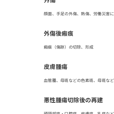
顔面、手足の外傷、熱傷、労働災害
外傷後瘢痕
瘢痕（傷跡）の切除、形成
皮膚腫瘍
血管腫、母斑などの色素斑、母斑な
悪性腫瘍切除後の再建
頭頸部癌・口腔癌、皮膚癌、乳癌な