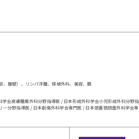
部、腹壁）、リンパ浮腫、移植外科、美容、臍
科学会皮膚腫瘍外科分野指導医 / 日本形成外科学会小児形成外科分野指導
分野指導医 / 日本創傷外科学会専門医 / 日本頭蓋顎顔面外科学会専門