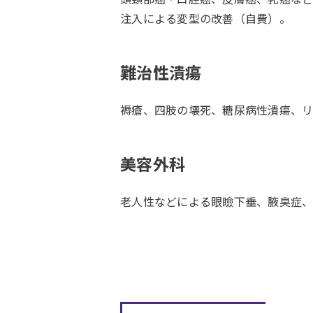
注入による変型の改善（自費）。
難治性潰瘍
褥瘡、四肢の壊死、糖尿病性潰瘍、
美容外科
老人性などによる眼瞼下垂、腋臭症