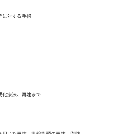
折に対する手術
硬化療法、再建まで
を用いた再建、乳輪乳頭の再建。脂肪