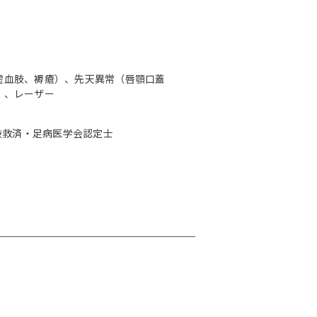
虚血肢、褥瘡）、先天異常（唇顎口蓋
）、レーザー
下肢救済・足病医学会認定士