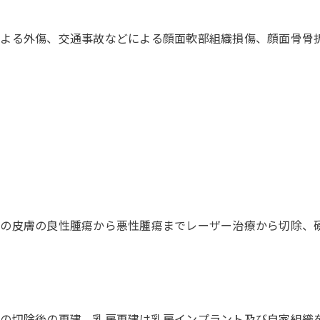
による外傷、交通事故などによる顔面軟部組織損傷、顔面骨骨
どの皮膚の良性腫瘍から悪性腫瘍までレーザー治療から切除、
どの切除後の再建。乳房再建は乳房インプラント及び自家組織