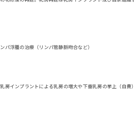
リンパ浮腫の治療（リンパ管静脈吻合など）
、乳房インプラントによる乳房の増大や下垂乳房の挙上（自費