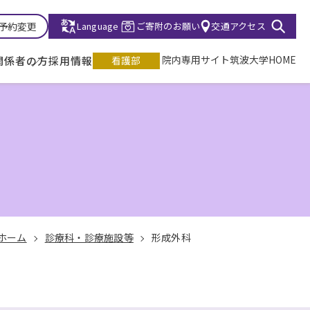
診予約変更
Language
ご寄附のお願い
交通アクセス
院内専用サイト
筑波大学HOME
関係者の方
採用情報
看護部
ホーム
診療科・診療施設等
形成外科