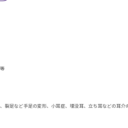
 等
手、裂足など手足の変形、小耳症、埋没耳、立ち耳などの耳介