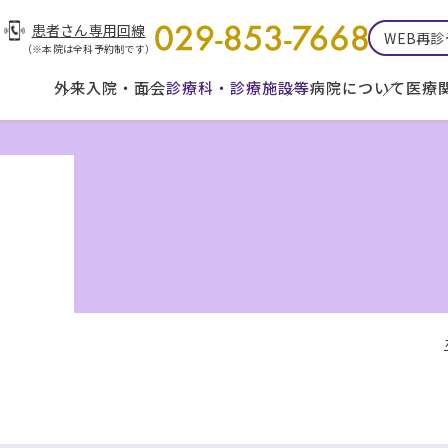
患者さん専用回線
WEB再
（※本院は全科予約制です）
外来
入院・面会
診療科・診療施設等
病院について
医療