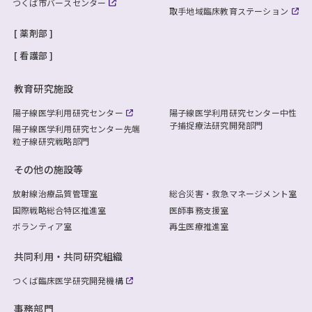
つくば市バースセンター
取手地域臨床教育ステーション
薬剤部
看護部
教育研究施設
陽子線医学利用研究センター
陽子線医学利用研究センター
中性
子捕捉療法研究開発部門
陽子線医学利用研究センター
先端
粒子線研究戦略部門
その他の施設等
放射線治療品質管理室
総合災害・救急マネージメント室
国際戦略総合特区推進室
医師事務支援室
ボランティア室
再生医療推進室
共同利用・共同研究組織
つくば臨床医学研究開発機構
事務部門