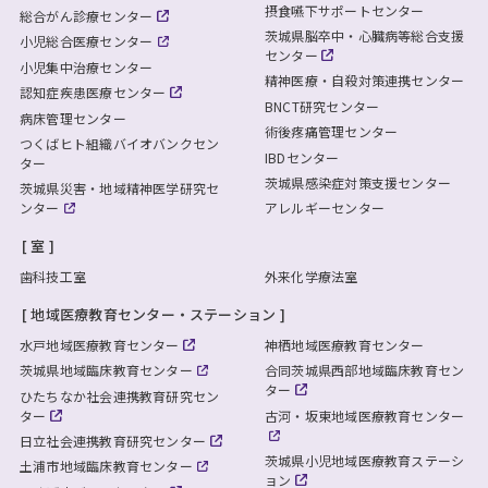
摂食嚥下サポートセンター
総合がん診療センター
茨城県脳卒中・心臓病等総合支援
小児総合医療センター
センター
小児集中治療センター
精神医療・自殺対策連携センター
認知症疾患医療センター
BNCT研究センター
病床管理センター
術後疼痛管理センター
つくばヒト組織バイオバンクセン
IBDセンター
ター
茨城県感染症対策支援センター
茨城県災害・地域精神医学研究セ
ンター
アレルギーセンター
室
歯科技工室
外来化学療法室
地域医療教育センター・ステーション
水戸地域医療教育センター
神栖地域医療教育センター
茨城県地域臨床教育センター
合同茨城県西部地域臨床教育セン
ター
ひたちなか社会連携教育研究セン
ター
古河・坂東地域医療教育センター
日立社会連携教育研究センター
茨城県小児地域医療教育ステーシ
土浦市地域臨床教育センター
ョン