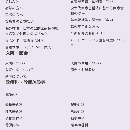
予約方法
各種診断書・証明書について
初診の方へ
次世代医療基盤法に基づく医療情
報の提供
再診の方へ
診療記録等の開示のご案内
診療費のお支払い
耳の不自由な方へ
海外在住・日本の公的医療保険加
入のない外国人患者さんへ
全面禁煙のお知らせ
専門外来・看護専門外来
パートナーシップ宣誓制度につい
て
患者サポートデスクのご案内
入院・面会
入院について
入院の費用について
入院生活について
面会・お見舞い
退院について
診療科・診療施設等
診療科
循環器内科
整形外科
呼吸器内科
形成外科
消化器内科
脳卒中科
腎臓内科
精神神経科