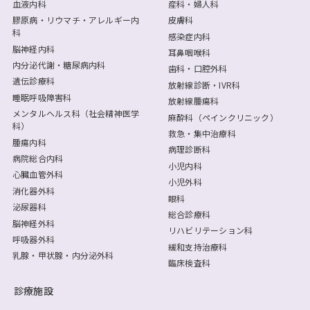
血液内科
産科・婦人科
膠原病・リウマチ・アレルギー内
皮膚科
科
感染症内科
脳神経内科
耳鼻咽喉科
内分泌代謝・糖尿病内科
歯科・口腔外科
遺伝診療科
放射線診断・IVR科
睡眠呼吸障害科
放射線腫瘍科
メンタルヘルス科（社会精神医学
麻酔科（ペインクリニック）
科）
救急・集中治療科
腫瘍内科
病理診断科
病院総合内科
小児内科
心臓血管外科
小児外科
消化器外科
眼科
泌尿器科
総合診療科
脳神経外科
リハビリテーション科
呼吸器外科
緩和支持治療科
乳腺・甲状腺・内分泌外科
臨床検査科
診療施設