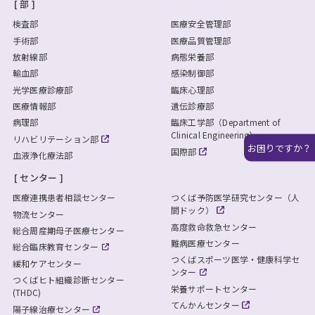
部
検査部
医療安全管理部
手術部
医療品質管理部
放射線部
病態栄養部
輸血部
感染制御部
光学医療診療部
臨床心理部
医療情報部
遺伝診療部
病理部
臨床工学部（Department of
Clinical Engineering）
リハビリテーション部
お困りですか？
国際部
血液浄化療法部
センター
医療連携患者相談センター
つくば予防医学研究センター（人
間ドック）
物流センター
高度救命救急センター
総合周産期母子医療センター
難病医療センター
総合臨床教育センター
つくばスポーツ医学・健康科学セ
緩和ケアセンター
ンター
つくばヒト組織診断センター
栄養サポートセンター
(THDC)
てんかんセンター
陽子線治療センター