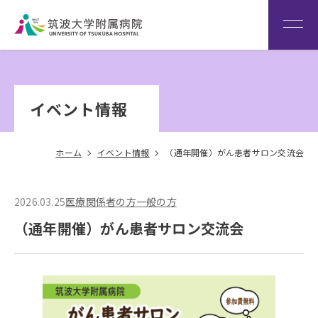
患者さん専用回線
（※本院は全科予約制です）
WEB再診予約変更
院内専
筑波大
看
用サイ
学
Language
護
イベント情報
ト
HOME
部
ホーム
イベント情報
（通年開催）がん患者サロン交流会
2026.03.25
医療関係者の方
一般の方
（通年開催）がん患者サロン交流会