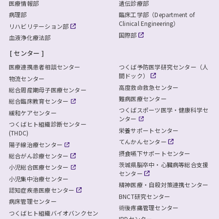
医療情報部
遺伝診療部
病理部
臨床工学部（Department of
Clinical Engineering）
リハビリテーション部
国際部
血液浄化療法部
センター
医療連携患者相談センター
つくば予防医学研究センター（人
間ドック）
物流センター
高度救命救急センター
総合周産期母子医療センター
難病医療センター
総合臨床教育センター
つくばスポーツ医学・健康科学セ
緩和ケアセンター
ンター
つくばヒト組織診断センター
栄養サポートセンター
(THDC)
てんかんセンター
陽子線治療センター
摂食嚥下サポートセンター
総合がん診療センター
茨城県脳卒中・心臓病等総合支援
小児総合医療センター
センター
小児集中治療センター
精神医療・自殺対策連携センター
認知症疾患医療センター
BNCT研究センター
病床管理センター
術後疼痛管理センター
つくばヒト組織バイオバンクセン
IBDセンター