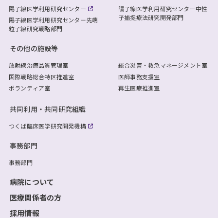
陽子線医学利用研究センター
陽子線医学利用研究センター
中性
子捕捉療法研究開発部門
陽子線医学利用研究センター
先端
粒子線研究戦略部門
その他の施設等
放射線治療品質管理室
総合災害・救急マネージメント室
国際戦略総合特区推進室
医師事務支援室
ボランティア室
再生医療推進室
共同利用・共同研究組織
つくば臨床医学研究開発機構
事務部門
事務部門
病院について
医療関係者の方
採用情報