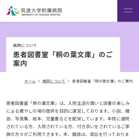
患者さん専用回線
（※本院は全科予約制です）
WEB再診予約変更
院内専
筑波大
看
用サイ
学
Language
護
病院について
ト
HOME
部
患者図書室「桐の葉文庫」のご
案内
ホーム
病院について
患者図書室「桐の葉文庫」のご案内
患者図書室「桐の葉文庫」は、入院生活の潤いと読書の楽しみ
による癒やしの場の提供を目的に運営しております。小説、雑
誌、写真集、絵本、児童書などを配架しています。本院に通院
されている方、入院されている方、付き添いをされているご家
族の方々がご利用できます。本、雑誌は、貸出を行っておりま