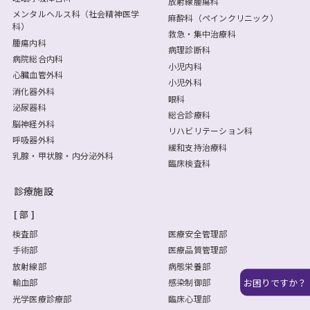
放射線腫瘍科
メンタルヘルス科（社会精神医学
麻酔科（ペインクリニック）
科）
救急・集中治療科
腫瘍内科
病理診断科
病院総合内科
小児内科
心臓血管外科
小児外科
消化器外科
眼科
泌尿器科
総合診療科
脳神経外科
リハビリテーション科
呼吸器外科
緩和支持治療科
乳腺・甲状腺・内分泌外科
臨床検査科
診療施設
部
検査部
医療安全管理部
手術部
医療品質管理部
放射線部
病態栄養部
お困りですか？
輸血部
感染制御部
光学医療診療部
臨床心理部