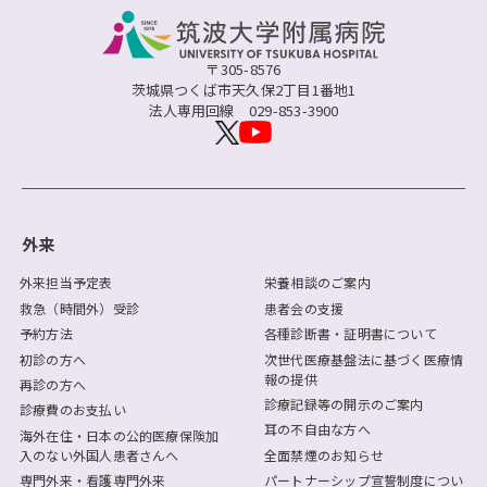
〒305-8576
茨城県つくば市天久保2丁目1番地1
法人専用回線
029-853-3900
外来
外来担当予定表
栄養相談のご案内
救急（時間外）受診
患者会の支援
予約方法
各種診断書・証明書について
初診の方へ
次世代医療基盤法に基づく医療情
報の提供
再診の方へ
診療記録等の開示のご案内
診療費のお支払い
耳の不自由な方へ
海外在住・日本の公的医療保険加
入のない外国人患者さんへ
全面禁煙のお知らせ
専門外来・看護専門外来
パートナーシップ宣誓制度につい