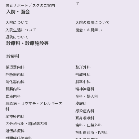
て
患者サポートデスクのご案内
入院・面会
入院について
入院の費用について
入院生活について
面会・お見舞い
退院について
診療科・診療施設等
診療科
循環器内科
整形外科
呼吸器内科
形成外科
消化器内科
脳卒中科
腎臓内科
精神神経科
血液内科
産科・婦人科
膠原病・リウマチ・アレルギー内
皮膚科
科
感染症内科
脳神経内科
耳鼻咽喉科
内分泌代謝・糖尿病内科
歯科・口腔外科
遺伝診療科
放射線診断・IVR科
睡眠呼吸障害科