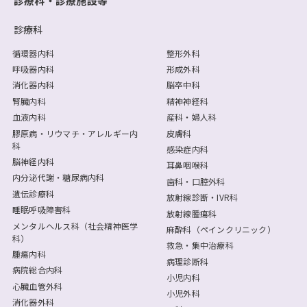
診療科・診療施設等
診療科
循環器内科
整形外科
呼吸器内科
形成外科
消化器内科
脳卒中科
腎臓内科
精神神経科
血液内科
産科・婦人科
膠原病・リウマチ・アレルギー内
皮膚科
科
感染症内科
脳神経内科
耳鼻咽喉科
内分泌代謝・糖尿病内科
歯科・口腔外科
遺伝診療科
放射線診断・IVR科
睡眠呼吸障害科
放射線腫瘍科
メンタルヘルス科（社会精神医学
麻酔科（ペインクリニック）
科）
救急・集中治療科
腫瘍内科
病理診断科
病院総合内科
小児内科
心臓血管外科
小児外科
消化器外科