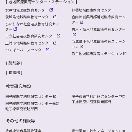
地域医療教育センター・ステーション
水戸地域医療教育センター
神栖地域医療教育センター
茨城県地域臨床教育センター
合同茨城県西部地域臨床教育セン
ター
ひたちなか社会連携教育研究セン
ター
古河・坂東地域医療教育センター
日立社会連携教育研究センター
茨城県小児地域医療教育ステーシ
土浦市地域臨床教育センター
ョン
つくば市バースセンター
取手地域臨床教育ステーション
薬剤部
看護部
教育研究施設
陽子線医学利用研究センター
陽子線医学利用研究センター
中性
子捕捉療法研究開発部門
陽子線医学利用研究センター
先端
粒子線研究戦略部門
その他の施設等
放射線治療品質管理室
総合災害・救急マネージメント室