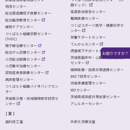
間ドック）
物流センター
高度救命救急センター
総合周産期母子医療センター
難病医療センター
総合臨床教育センター
つくばスポーツ医学・健康科学セ
緩和ケアセンター
ンター
つくばヒト組織診断センター
栄養サポートセンター
(THDC)
てんかんセンター
陽子線治療センター
摂食嚥下サポートセンター
総合がん診療センター
お困りですか？
茨城県脳卒中・心臓病等総合支援
小児総合医療センター
センター
小児集中治療センター
精神医療・自殺対策連携センター
認知症疾患医療センター
BNCT研究センター
病床管理センター
術後疼痛管理センター
つくばヒト組織バイオバンクセン
IBDセンター
ター
茨城県感染症対策支援センター
茨城県災害・地域精神医学研究セ
ンター
アレルギーセンター
室
歯科技工室
外来化学療法室