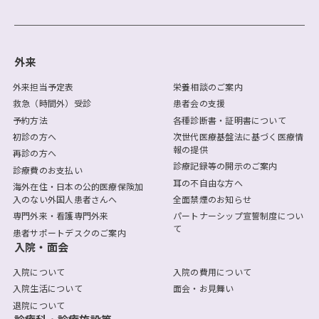
外来
外来担当予定表
栄養相談のご案内
救急（時間外）受診
患者会の支援
予約方法
各種診断書・証明書について
初診の方へ
次世代医療基盤法に基づく医療情
報の提供
再診の方へ
診療記録等の開示のご案内
診療費のお支払い
耳の不自由な方へ
海外在住・日本の公的医療保険加
入のない外国人患者さんへ
全面禁煙のお知らせ
専門外来・看護専門外来
パートナーシップ宣誓制度につい
て
患者サポートデスクのご案内
入院・面会
入院について
入院の費用について
入院生活について
面会・お見舞い
退院について