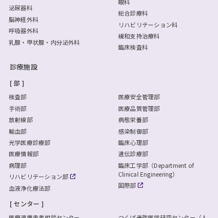
眼科
泌尿器科
総合診療科
脳神経外科
リハビリテーション科
呼吸器外科
緩和支持治療科
乳腺・甲状腺・内分泌外科
臨床検査科
診療施設
部
検査部
医療安全管理部
手術部
医療品質管理部
放射線部
病態栄養部
輸血部
感染制御部
光学医療診療部
臨床心理部
医療情報部
遺伝診療部
病理部
臨床工学部（Department of
Clinical Engineering）
リハビリテーション部
国際部
血液浄化療法部
センター
医療連携患者相談センター
つくば予防医学研究センター（人