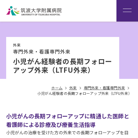
患者さん専用回線
（※本院は全科予約制です）
WEB再診予約変更
院内専
筑波大
看
用サイ
学
Language
護
外来
ト
HOME
部
専門外来・看護専門外来
小児がん経験者の長期フォロー
アップ外来（LTFU外来）
ホーム
外来
専門外来・看護専門外来
小児がん経験者の長期フォローアップ外来（LTFU外来）
小児がんの長期フォローアップに精通した医師と
看護師による診療及び療養生活指導
小児がんの治療を受けた方の外来での長期フォローアップを目