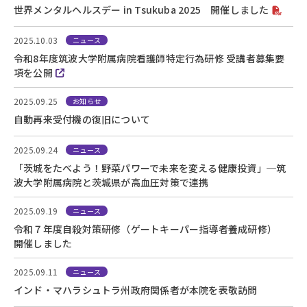
世界メンタルヘルスデー in Tsukuba 2025 開催しました
2025.10.03
ニュース
令和8年度筑波大学附属病院看護師特定行為研修 受講者募集要
項を公開
2025.09.25
お知らせ
自動再来受付機の復旧について
2025.09.24
ニュース
「茨城をたべよう！野菜パワーで未来を変える健康投資」─筑
波大学附属病院と茨城県が高血圧対策で連携
2025.09.19
ニュース
令和７年度自殺対策研修（ゲートキーパー指導者養成研修）
開催しました
2025.09.11
ニュース
インド・マハラシュトラ州政府関係者が本院を表敬訪問