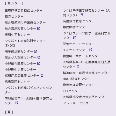
センター
医療連携患者相談センター
つくば予防医学研究センター（人
間ドック）
物流センター
高度救命救急センター
総合周産期母子医療センター
難病医療センター
総合臨床教育センター
つくばスポーツ医学・健康科学セ
緩和ケアセンター
ンター
つくばヒト組織診断センター
栄養サポートセンター
(THDC)
てんかんセンター
陽子線治療センター
摂食嚥下サポートセンター
総合がん診療センター
茨城県脳卒中・心臓病等総合支援
小児総合医療センター
センター
小児集中治療センター
精神医療・自殺対策連携センター
認知症疾患医療センター
BNCT研究センター
病床管理センター
術後疼痛管理センター
つくばヒト組織バイオバンクセン
IBDセンター
ター
茨城県感染症対策支援センター
茨城県災害・地域精神医学研究セ
ンター
アレルギーセンター
室