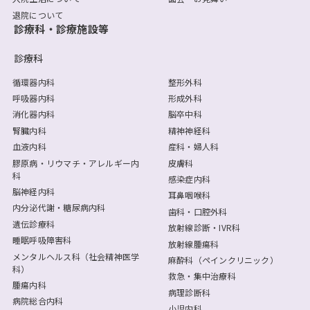
退院について
診療科・診療施設等
診療科
循環器内科
整形外科
呼吸器内科
形成外科
消化器内科
脳卒中科
腎臓内科
精神神経科
血液内科
産科・婦人科
膠原病・リウマチ・アレルギー内
皮膚科
科
感染症内科
脳神経内科
耳鼻咽喉科
内分泌代謝・糖尿病内科
歯科・口腔外科
遺伝診療科
放射線診断・IVR科
睡眠呼吸障害科
放射線腫瘍科
メンタルヘルス科（社会精神医学
麻酔科（ペインクリニック）
科）
救急・集中治療科
腫瘍内科
病理診断科
病院総合内科
小児内科