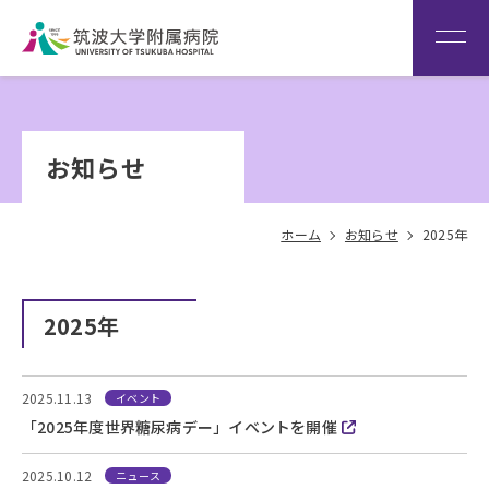
患者さん専用回線
（※本院は全科予約制です）
WEB再診予約変更
院内専
筑波大
看
用サイ
学
Language
護
お知らせ
ト
HOME
部
ホーム
お知らせ
2025年
2025年
2025.11.13
イベント
「2025年度世界糖尿病デー」イベントを開催
2025.10.12
ニュース