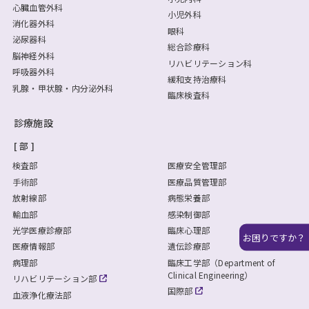
心臓血管外科
小児外科
消化器外科
眼科
泌尿器科
総合診療科
脳神経外科
リハビリテーション科
呼吸器外科
緩和支持治療科
乳腺・甲状腺・内分泌外科
臨床検査科
診療施設
部
検査部
医療安全管理部
手術部
医療品質管理部
放射線部
病態栄養部
輸血部
感染制御部
光学医療診療部
臨床心理部
お困りですか？
医療情報部
遺伝診療部
病理部
臨床工学部（Department of
Clinical Engineering）
リハビリテーション部
国際部
血液浄化療法部