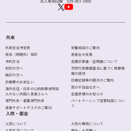
法人専用回線
029-853-3900
外来
外来担当予定表
栄養相談のご案内
救急（時間外）受診
患者会の支援
予約方法
各種診断書・証明書について
初診の方へ
次世代医療基盤法に基づく医療情
報の提供
再診の方へ
診療記録等の開示のご案内
診療費のお支払い
耳の不自由な方へ
海外在住・日本の公的医療保険加
入のない外国人患者さんへ
全面禁煙のお知らせ
専門外来・看護専門外来
パートナーシップ宣誓制度につい
て
患者サポートデスクのご案内
入院・面会
入院について
入院の費用について
入院生活について
面会・お見舞い