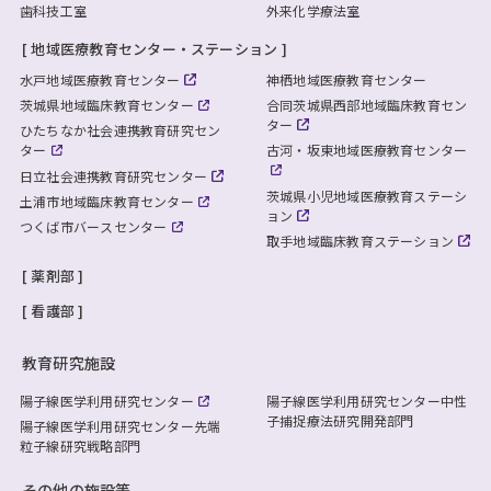
歯科技工室
外来化学療法室
地域医療教育センター・ステーション
水戸地域医療教育センター
神栖地域医療教育センター
茨城県地域臨床教育センター
合同茨城県西部地域臨床教育セン
ター
ひたちなか社会連携教育研究セン
ター
古河・坂東地域医療教育センター
日立社会連携教育研究センター
茨城県小児地域医療教育ステーシ
土浦市地域臨床教育センター
ョン
つくば市バースセンター
取手地域臨床教育ステーション
薬剤部
看護部
教育研究施設
陽子線医学利用研究センター
陽子線医学利用研究センター
中性
子捕捉療法研究開発部門
陽子線医学利用研究センター
先端
粒子線研究戦略部門
その他の施設等