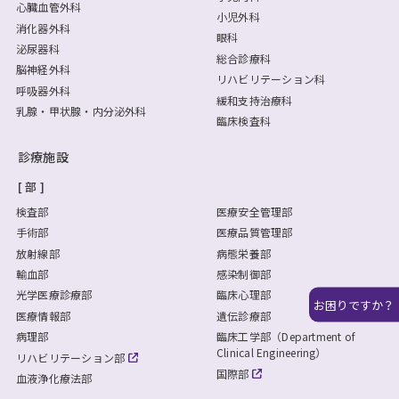
心臓血管外科
小児外科
消化器外科
眼科
泌尿器科
総合診療科
脳神経外科
リハビリテーション科
呼吸器外科
緩和支持治療科
乳腺・甲状腺・内分泌外科
臨床検査科
診療施設
部
検査部
医療安全管理部
手術部
医療品質管理部
放射線部
病態栄養部
輸血部
感染制御部
光学医療診療部
臨床心理部
お困りですか？
医療情報部
遺伝診療部
病理部
臨床工学部（Department of
Clinical Engineering）
リハビリテーション部
国際部
血液浄化療法部