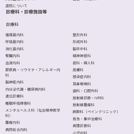
退院について
診療科・診療施設等
診療科
循環器内科
整形外科
呼吸器内科
形成外科
消化器内科
脳卒中科
腎臓内科
精神神経科
血液内科
産科・婦人科
膠原病・リウマチ・アレルギー内
皮膚科
科
感染症内科
脳神経内科
耳鼻咽喉科
内分泌代謝・糖尿病内科
歯科・口腔外科
遺伝診療科
放射線診断・IVR科
睡眠呼吸障害科
放射線腫瘍科
メンタルヘルス科（社会精神医学
麻酔科（ペインクリニック）
科）
救急・集中治療科
腫瘍内科
病理診断科
病院総合内科
小児内科