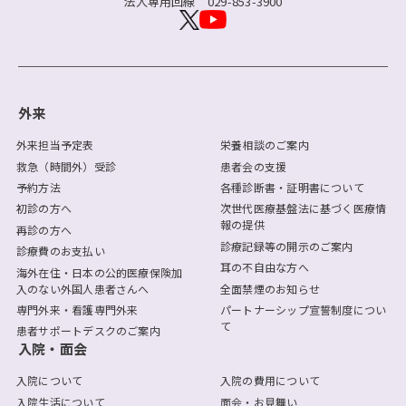
法人専用回線
029-853-3900
外来
外来担当予定表
栄養相談のご案内
救急（時間外）受診
患者会の支援
予約方法
各種診断書・証明書について
初診の方へ
次世代医療基盤法に基づく医療情
報の提供
再診の方へ
診療記録等の開示のご案内
診療費のお支払い
耳の不自由な方へ
海外在住・日本の公的医療保険加
入のない外国人患者さんへ
全面禁煙のお知らせ
専門外来・看護専門外来
パートナーシップ宣誓制度につい
て
患者サポートデスクのご案内
入院・面会
入院について
入院の費用について
入院生活について
面会・お見舞い