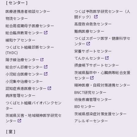
センター
医療連携患者相談センター
つくば予防医学研究センター（人
間ドック）
物流センター
高度救命救急センター
総合周産期母子医療センター
難病医療センター
総合臨床教育センター
つくばスポーツ医学・健康科学セ
緩和ケアセンター
ンター
つくばヒト組織診断センター
栄養サポートセンター
(THDC)
てんかんセンター
陽子線治療センター
摂食嚥下サポートセンター
総合がん診療センター
茨城県脳卒中・心臓病等総合支援
小児総合医療センター
センター
小児集中治療センター
精神医療・自殺対策連携センター
認知症疾患医療センター
BNCT研究センター
病床管理センター
術後疼痛管理センター
つくばヒト組織バイオバンクセン
IBDセンター
ター
茨城県感染症対策支援センター
茨城県災害・地域精神医学研究セ
ンター
アレルギーセンター
室