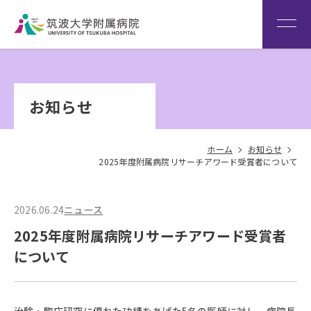
患者さん専用回線
（※本院は全科予約制です）
WEB再診予約変更
院内専
筑波大
看
用サイ
学
Language
護
お知らせ
ト
HOME
部
ホーム
お知らせ
2025年度附属病院リサーチアワード受賞者について
2026.06.24
ニュース
2025年度附属病院リサーチアワード受賞者
について