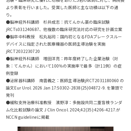
治験・臨床研究に優れた功績をあげた5名の医師に対し、病院長
より表彰を行いました。受賞した医師と主な功績は以下の通
り。
●脳神経外科講師 杉井成志：抗てんかん薬の臨床試験
jRCTs031240687、他複数の臨床研究法対応の研究を計画立案
●脳卒中科教授 松丸裕司：国内初となるFDAブレークスルー
デバイスに指定された医療機器の医師主導治験を実施
jRCT2032230720
●脳神経外科講師 増田洋亮：昨年度終了した企業治験（対
象：てんかん）において100％の実施率で最多（計11例）の症
例登録
●泌尿器科講師 南雲義之：医師主導治験jRCT2031180060 の
論文Eur Urol. 2026 Jan 17:S0302-2838(25)04872-9. を筆頭で
発刊
●緩和支持治療科准教授 濱野淳：多施設共同二重盲検ランダ
ム化比較試験の論文 J Clin Oncol. 2024;42(35):4206-4217.が
NCCN guidelineに掲載