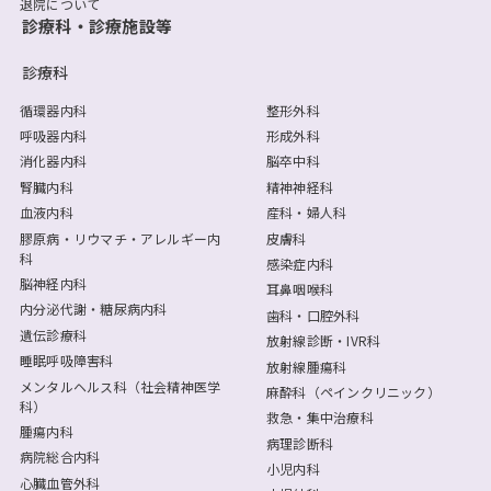
退院について
診療科・診療施設等
診療科
循環器内科
整形外科
呼吸器内科
形成外科
消化器内科
脳卒中科
腎臓内科
精神神経科
血液内科
産科・婦人科
膠原病・リウマチ・アレルギー内
皮膚科
科
感染症内科
脳神経内科
耳鼻咽喉科
内分泌代謝・糖尿病内科
歯科・口腔外科
遺伝診療科
放射線診断・IVR科
睡眠呼吸障害科
放射線腫瘍科
メンタルヘルス科（社会精神医学
麻酔科（ペインクリニック）
科）
救急・集中治療科
腫瘍内科
病理診断科
病院総合内科
小児内科
心臓血管外科