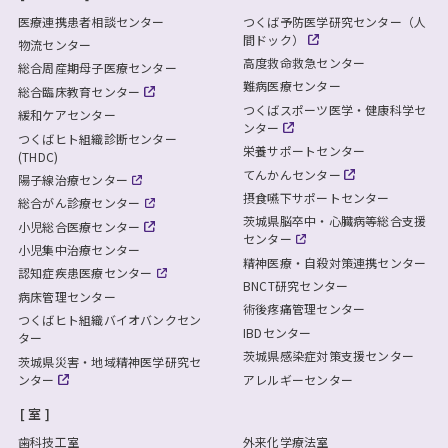
医療連携患者相談センター
つくば予防医学研究センター（人
間ドック）
物流センター
高度救命救急センター
総合周産期母子医療センター
難病医療センター
総合臨床教育センター
つくばスポーツ医学・健康科学セ
緩和ケアセンター
ンター
つくばヒト組織診断センター
栄養サポートセンター
(THDC)
てんかんセンター
陽子線治療センター
摂食嚥下サポートセンター
総合がん診療センター
茨城県脳卒中・心臓病等総合支援
小児総合医療センター
センター
小児集中治療センター
精神医療・自殺対策連携センター
認知症疾患医療センター
BNCT研究センター
病床管理センター
術後疼痛管理センター
つくばヒト組織バイオバンクセン
IBDセンター
ター
茨城県感染症対策支援センター
茨城県災害・地域精神医学研究セ
ンター
アレルギーセンター
室
歯科技工室
外来化学療法室