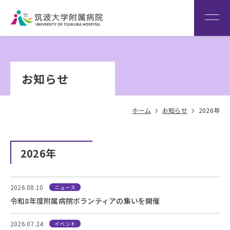
患者さん専用回線
（※本院は全科予約制です）
WEB再診予約変更
院内専
筑波大
看
用サイ
学
Language
護
お知らせ
ト
HOME
部
ホーム
お知らせ
2026年
2026年
2026.08.10
ニュース
令和8年度附属病院ボランティアの集いを開催
2026.07.24
イベント