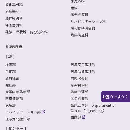
小児外科
消化器外科
眼科
泌尿器科
総合診療科
脳神経外科
リハビリテーション科
呼吸器外科
緩和支持治療科
乳腺・甲状腺・内分泌外科
臨床検査科
診療施設
部
検査部
医療安全管理部
手術部
医療品質管理部
放射線部
病態栄養部
輸血部
感染制御部
光学医療診療部
臨床心理部
お困りですか？
医療情報部
遺伝診療部
病理部
臨床工学部（Department of
Clinical Engineering）
リハビリテーション部
国際部
血液浄化療法部
センター