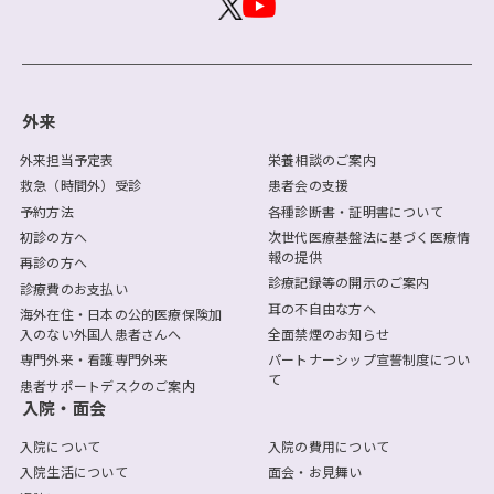
外来
外来担当予定表
栄養相談のご案内
救急（時間外）受診
患者会の支援
予約方法
各種診断書・証明書について
初診の方へ
次世代医療基盤法に基づく医療情
報の提供
再診の方へ
診療記録等の開示のご案内
診療費のお支払い
耳の不自由な方へ
海外在住・日本の公的医療保険加
入のない外国人患者さんへ
全面禁煙のお知らせ
専門外来・看護専門外来
パートナーシップ宣誓制度につい
て
患者サポートデスクのご案内
入院・面会
入院について
入院の費用について
入院生活について
面会・お見舞い